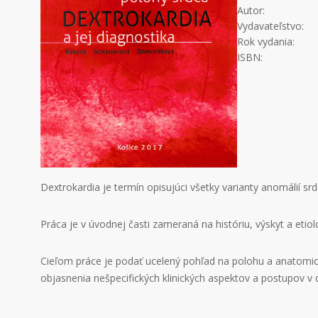
Autor:
Vydavateľstvo:
Rok vydania:
ISBN:
Dextrokardia je termín opisujúci všetky varianty anomálií 
Práca je v úvodnej časti zameraná na históriu, výskyt a eti
Cieľom práce je podať ucelený pohľad na polohu a anatomick
objasnenia nešpecifických klinických aspektov a postupov v d