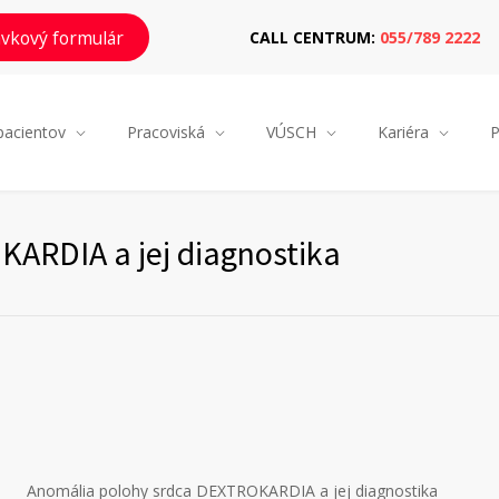
vkový formulár
CALL CENTRUM:
055/789 2222
pacientov
Pracoviská
VÚSCH
Kariéra
P
ARDIA a jej diagnostika
Anomália polohy srdca DEXTROKARDIA a jej diagnostika