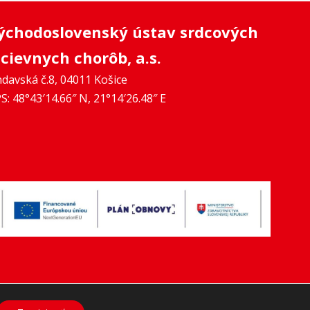
ýchodoslovenský ústav srdcových
 cievnych chorôb, a.s.
davská č.8, 04011 Košice
S: 48°43′14.66″ N, 21°14′26.48″ E