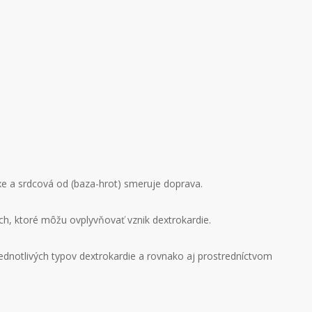
xe a srdcová od (baza-hrot) smeruje doprava.
och, ktoré môžu ovplyvňovať vznik dextrokardie.
ednotlivých typov dextrokardie a rovnako aj prostredníctvom