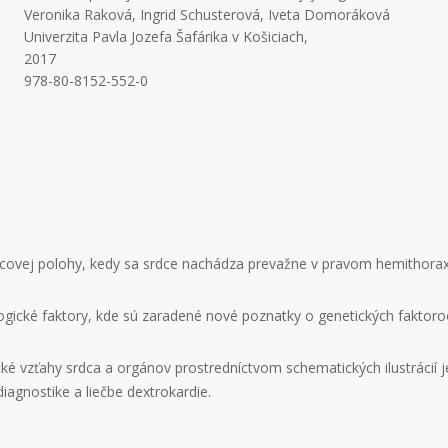
Veronika Raková, Ingrid Schusterová, Iveta Domoráková
Univerzita Pavla Jozefa Šafárika v Košiciach,
2017
978-80-8152-552-0
srdcovej polohy, kedy sa srdce nachádza prevažne v pravom hemithora
ologické faktory, kde sú zaradené nové poznatky o genetických faktor
é vzťahy srdca a orgánov prostredníctvom schematických ilustrácií j
iagnostike a liečbe dextrokardie.