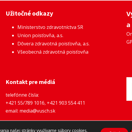
Užitočné odkazy
V
a
Ministerstvo zdravotníctva SR
On
Union poisťovňa, a.s.
GP
Dôvera zdravotná poisťovňa, a.s.
Všeobecná zdravotná poisťovňa
Kontakt pre médiá
telefónne čísla:
+421 55/789 1016
,
+421 903 554 411
email:
media@vusch.sk
Zásady ochrany osobných údajov a Cookies
vania našej stránky využívame súbory cookies.