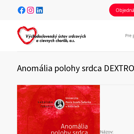
Facebook
Instagram
LinkedIn
Objedná
Pre 
Anomália polohy srdca DEXTROK
Názov: