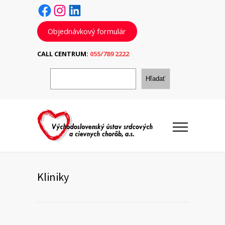
Facebook
Instagram
LinkedIn
Objednávkový formulár
CALL CENTRUM:
055/789 2222
H
ľ
Hľadať
a
d
a
ť
Kliniky