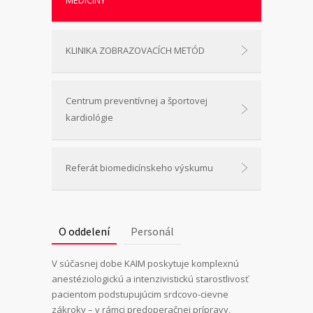
KLINIKA ZOBRAZOVACÍCH METÓD
Centrum preventívnej a športovej
kardiológie
Referát biomedicínskeho výskumu
O oddelení
Personál
V súčasnej dobe KAIM poskytuje komplexnú
anestéziologickú a intenzivistickú starostlivosť
pacientom podstupujúcim srdcovo-cievne
zákroky – v rámci predoperačnej prípravy,