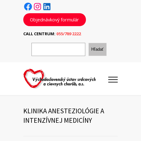
Facebook
Instagram
LinkedIn
Objednávkový formulár
CALL CENTRUM:
055/789 2222
H
ľ
Hľadať
a
d
a
ť
KLINIKA ANESTEZIOLÓGIE A
INTENZÍVNEJ MEDICÍNY