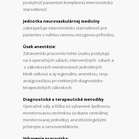
poskytnúť pacientom komplexnú intenzivistickú
starostlivosť.
Jednotka neurovaskulárnej medicíny
zabezpečuje intenzivistickú starostlivosť pre
pacientov s náhlou cievnou mozgovou príhodou.
Úsek anestézie:
Zdravotnícki pracovníci tohto úseku poskytujú
na 6 operačných sálach, intervenčných sálach a
v zákrokových miestnostiach jednotlivých
kliník celkovú a aj regionálnu anestéziu, resp.
analgosedáciu pri niektorých diagnosticko-
terapeutických zákrokoch.
Diagnostické a terapeutické metodiky
Operačné sály a lôžka sú vybavené špičkovou
monitorovacou technikou (vrátane centrálnej
monitorovacej jednotky), anestéziologickými
prístrojmi a servoventilátormi.
Vybavenie pracoviska: