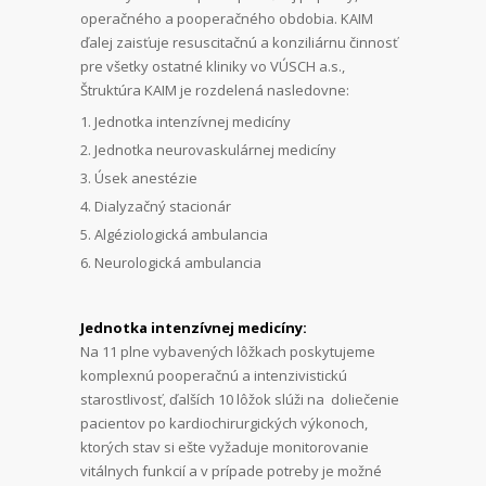
operačného a pooperačného obdobia. KAIM
ďalej zaisťuje resuscitačnú a konziliárnu činnosť
pre všetky ostatné kliniky vo VÚSCH a.s.,
Štruktúra KAIM je rozdelená nasledovne:
Jednotka intenzívnej medicíny
Jednotka neurovaskulárnej medicíny
Úsek anestézie
Dialyzačný stacionár
Algéziologická ambulancia
Neurologická ambulancia
Jednotka intenzívnej medicíny:
Na 11 plne vybavených lôžkach poskytujeme
komplexnú pooperačnú a intenzivistickú
starostlivosť, ďalších 10 lôžok slúži na doliečenie
pacientov po kardiochirurgických výkonoch,
ktorých stav si ešte vyžaduje monitorovanie
vitálnych funkcií a v prípade potreby je možné