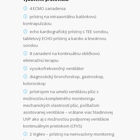
4 ECMO zariadenia
prístroj na intraaortálnu balónkovú
kontrapulzáciu
echo kardiografický prístroj s TEE sondou,
tabletový ECHO prístroj a kardio a lineárnou
sondou
8 zariadení na kontinuálnu obličkovú
eliminačnú terapiu
vysokofrekvenčný ventilátor
diagnostický bronchoskop, gastroskop,
kolonoskop
prístrojom na umelú ventiláciu pľúc s
možnosťou kompletného monitoringu
mechanických vlastností pľúc, počítačom
asistovanej ventilácie – vrátane viac hladinovej
UVP ako aj s možnosťou podpornej ventilácie
kontinuálnym prietokom (CFVS)
2 Vigileo – prístroj na neinvazívny monitoring