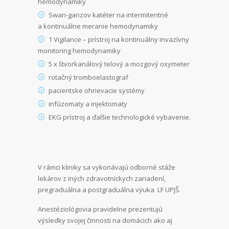
hemodynamiky
Swan-ganzov katéter na intermitentné
a kontinuálne meranie hemodynamiky
1 Vigilance – prístroj na kontinuálny invazívny
monitoring hemodynamiky
5 x štvorkanálový telový a mozgový oxymeter
rotačný tromboelastograf
pacientske ohrievacie systémy
infúzomaty a injektomaty
EKG prístroj a ďalšie technologické vybavenie.
V rámci kliniky sa vykonávajú odborné stáže
lekárov z iných zdravotníckych zariadení,
pregraduálna a postgraduálna výuka LF UPJŠ.
Anestéziológovia pravidelne prezentujú
výsledky svojej činnosti na domácich ako aj