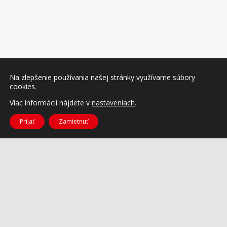
Na zlepšenie používania našej stránky využívame súbory
cookies.
Viac informácií nájdete v
nastaveniach
.
Prijať
Zamietnuť