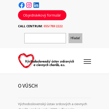
Facebook
Instagram
LinkedIn
Objednávkový formulár
CALL CENTRUM:
055/789 2222
H
ľ
Hľadať
a
d
a
ť
O VÚSCH
Východoslovenský ústav srdcových a cievnych