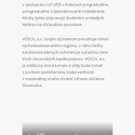
v spolupráci s LF UPJŠ v Košiciach pregraduálne,
postgraduálne a špecializované vzdelávanie.
Kliniky týmto pripravujú študentov a mladých
lekárov na ich budúce povolanie.
VÚSCH, a.s. svojím významom presahuje rámec
východoslovenského regiónu, v rámci liečby
kardiovaskulárnych ochorení je súčasťou siete
troch slovenských kardioústavov. VÚSCH, a.s.
je inštitúcia, ktorá konala a vždy bude konať
s pocitom spoločenskej zodpovednosti
v maximálnej snahe chrániť zdravie občanov
Slovenska.