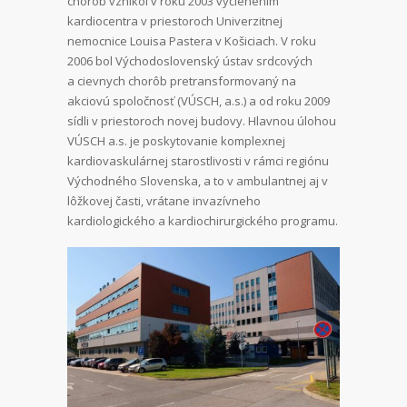
chorôb vznikol v roku 2003 vyčlenením
kardiocentra v priestoroch Univerzitnej
nemocnice Louisa Pastera v Košiciach. V roku
2006 bol Východoslovenský ústav srdcových
a cievnych chorôb pretransformovaný na
akciovú spoločnosť (VÚSCH, a.s.) a od roku 2009
sídli v priestoroch novej budovy. Hlavnou úlohou
VÚSCH a.s. je poskytovanie komplexnej
kardiovaskulárnej starostlivosti v rámci regiónu
Východného Slovenska, a to v ambulantnej aj v
lôžkovej časti, vrátane invazívneho
kardiologického a kardiochirurgického programu.