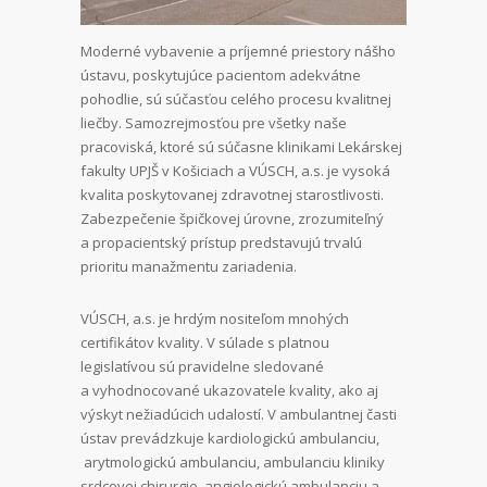
Moderné vybavenie a príjemné priestory nášho
ústavu, poskytujúce pacientom adekvátne
pohodlie, sú súčasťou celého procesu kvalitnej
liečby. Samozrejmosťou pre všetky naše
pracoviská, ktoré sú súčasne klinikami Lekárskej
fakulty UPJŠ v Košiciach a VÚSCH, a.s. je vysoká
kvalita poskytovanej zdravotnej starostlivosti.
Zabezpečenie špičkovej úrovne, zrozumiteľný
a propacientský prístup predstavujú trvalú
prioritu manažmentu zariadenia.
VÚSCH, a.s. je hrdým nositeľom mnohých
certifikátov kvality. V súlade s platnou
legislatívou sú pravidelne sledované
a vyhodnocované ukazovatele kvality, ako aj
výskyt nežiadúcich udalostí. V ambulantnej časti
ústav prevádzkuje kardiologickú ambulanciu,
arytmologickú ambulanciu, ambulanciu kliniky
srdcovej chirurgie, angiologickú ambulanciu a