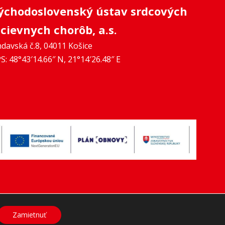
ýchodoslovenský ústav srdcových
 cievnych chorôb, a.s.
davská č.8, 04011 Košice
S: 48°43′14.66″ N, 21°14′26.48″ E
Zamietnuť
a.s.