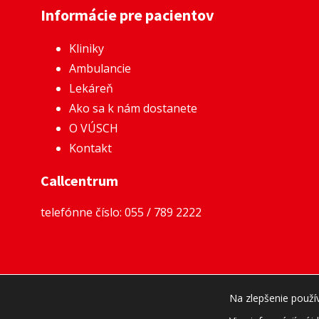
Informácie pre pacientov
Kliniky
Ambulancie
Lekáreň
Ako sa k nám dostanete
O VÚSCH
Kontakt
Callcentrum
telefónne číslo:
055 / 789 2222
Na zlepšenie použí
Cop