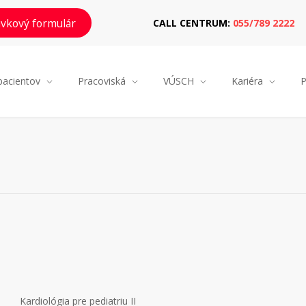
vkový formulár
CALL CENTRUM:
055/789 2222
pacientov
Pracoviská
VÚSCH
Kariéra
P
Kardiológia pre pediatriu II