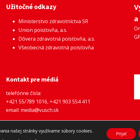
Užitočné odkazy
V
a
Ministerstvo zdravotníctva SR
On
Union poisťovňa, a.s.
GP
Dôvera zdravotná poisťovňa, a.s.
Všeobecná zdravotná poisťovňa
Kontakt pre médiá
telefónne čísla:
+421 55/789 1016
,
+421 903 554 411
email:
media@vusch.sk
Zásady ochrany osobných údajov a Cookies
vania našej stránky využívame súbory cookies.
Prijať
yright © 2023 Východoslovenský ústav srdcových a cievnych chorôb, 