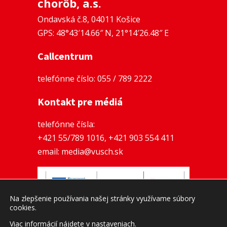
chorôb, a.s.
Ondavská č.8, 04011 Košice
GPS: 48°43′14.66″ N, 21°14′26.48″ E
Callcentrum
telefónne číslo:
055 / 789 2222
Kontakt pre médiá
telefónne čísla:
+421 55/789 1016
,
+421 903 554 411
email:
media@vusch.sk
Na zlepšenie používania našej stránky využívame súbory
cookies.
Zásady ochrany osobných údajov a Cookies
Viac informácií nájdete v
nastaveniach
.
Copyright © 2023 Východoslovenský ústav