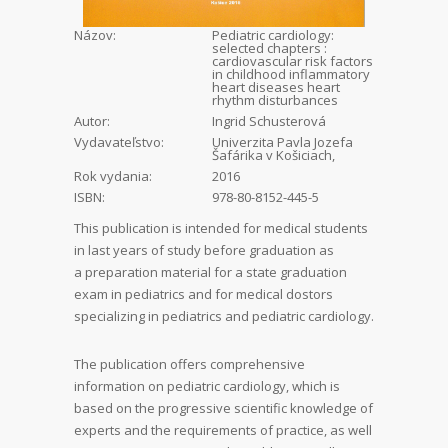
Názov:
Pediatric cardiology:
selected chapters :
cardiovascular risk factors
in childhood inflammatory
heart diseases heart
rhythm disturbances
Autor:
Ingrid Schusterová
Vydavateľstvo:
Univerzita Pavla Jozefa
Šafárika v Košiciach,
Rok vydania:
2016
ISBN:
978-80-8152-445-5
This publication is intended for medical students
in last years of study before graduation as
a preparation material for a state graduation
exam in pediatrics and for medical dostors
specializing in pediatrics and pediatric cardiology.
The publication offers comprehensive
information on pediatric cardiology, which is
based on the progressive scientific knowledge of
experts and the requirements of practice, as well