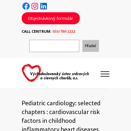
Facebook
Instagram
LinkedIn
Objednávkový formulár
CALL CENTRUM:
055/789 2222
H
ľ
Hľadať
a
d
a
ť
Pediatric cardiology: selected
chapters : cardiovascular risk
factors in childhood
inflammatory heart diseases