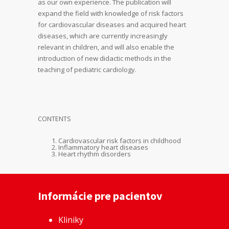
as our own experience. The publication will
expand the field with knowledge of risk factors
for cardiovascular diseases and acquired heart
diseases, which are currently increasingly
relevant in children, and will also enable the
introduction of new didactic methods in the
teaching of pediatric cardiology.
CONTENTS
Cardiovascular risk factors in childhood
Inflammatory heart diseases
Heart rhythm disorders
Informácie pre pacientov
Kliniky