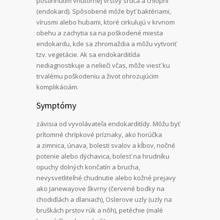
postihnutím vnútornej vrstvy srdca a chlopní
(endokard). Spôsobené môže byť baktériami,
vírusmi alebo hubami, ktoré cirkulujú v krvnom
obehu a zachytia sa na poškodené miesta
endokardu, kde sa zhromaždia a môžu vytvoriť
tzv. vegetácie. Ak sa endokarditída
nediagnostikuje a nelieči včas, môže viesť ku
trvalému poškodeniu a život ohrozujúcim
komplikáciám.
Symptómy
závisia od vyvolávateľa endokarditídy. Môžu byť
prítomné chrípkové príznaky, ako horúčka
a zimnica, únava, bolesti svalov a kĺbov, nočné
potenie alebo dýchavica, bolesť na hrudníku
opuchy dolných končatín a brucha,
nevysvetliteľné chudnutie alebo kožné prejavy
ako Janewayove škvrny (červené bodky na
chodidlách a dlaniach), Oslerove uzly (uzly na
bruškách prstov rúk a nôh), petéchie (malé