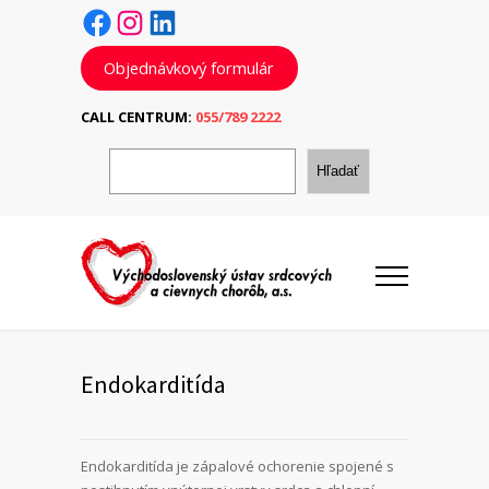
Facebook
Instagram
LinkedIn
Objednávkový formulár
CALL CENTRUM:
055/789 2222
H
ľ
Hľadať
a
d
a
ť
Endokarditída
Endokarditída je zápalové ochorenie spojené s