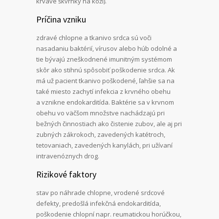
krvavé škvrnky na koži).
Príčina vzniku
zdravé chlopne a tkanivo srdca sú voči
nasadaniu baktérií, vírusov alebo húb odolné a
tie bývajú zneškodnené imunitným systémom
skôr ako stihnú spôsobiť poškodenie srdca. Ak
má už pacient tkanivo poškodené, ľahšie sa na
také miesto zachytí infekcia z krvného obehu
a vznikne endokarditída. Baktérie sa v krvnom
obehu vo väčšom množstve nachádzajú pri
bežných činnostiach ako čistenie zubov, ale aj pri
zubných zákrokoch, zavedených katétroch,
tetovaniach, zavedených kanylách, pri užívaní
intravenóznych drog.
Rizikové faktory
stav po náhrade chlopne, vrodené srdcové
defekty, predošlá infekčná endokarditída,
poškodenie chlopní napr. reumatickou horúčkou,