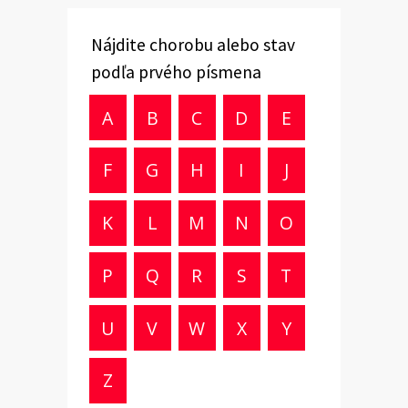
Nájdite chorobu alebo stav
podľa prvého písmena
A
B
C
D
E
F
G
H
I
J
K
L
M
N
O
P
Q
R
S
T
U
V
W
X
Y
Z