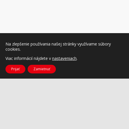
Na zlepšenie používania našej stránky využívame súbory
cookies.
Viac informácií nájdete v
nastaveniach
.
Prijať
Zamietnuť