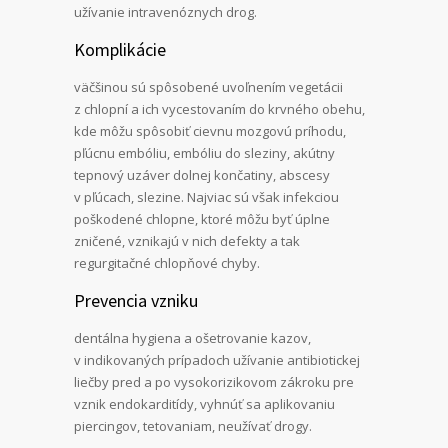
užívanie intravenóznych drog.
Komplikácie
väčšinou sú spôsobené uvoľnením vegetácii
z chlopní a ich vycestovaním do krvného obehu,
kde môžu spôsobiť cievnu mozgovú príhodu,
pľúcnu embóliu, embóliu do sleziny, akútny
tepnový uzáver dolnej končatiny, abscesy
v pľúcach, slezine. Najviac sú však infekciou
poškodené chlopne, ktoré môžu byť úplne
zničené, vznikajú v nich defekty a tak
regurgitačné chlopňové chyby.
Prevencia vzniku
dentálna hygiena a ošetrovanie kazov,
v indikovaných prípadoch užívanie antibiotickej
liečby pred a po vysokorizikovom zákroku pre
vznik endokarditídy, vyhnúť sa aplikovaniu
piercingov, tetovaniam, neužívať drogy.