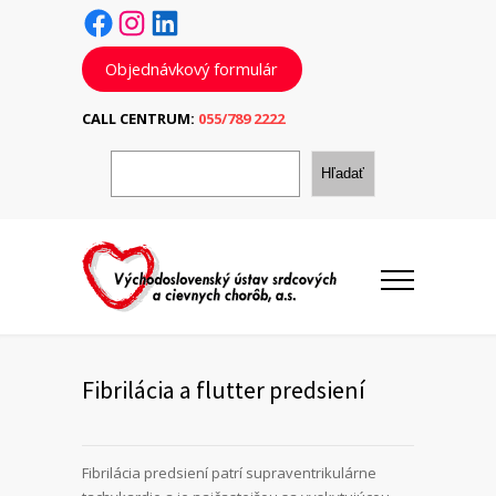
Facebook
Instagram
LinkedIn
Objednávkový formulár
CALL CENTRUM:
055/789 2222
H
ľ
Hľadať
a
d
a
ť
Fibrilácia a flutter predsiení
Fibrilácia predsiení patrí supraventrikulárne