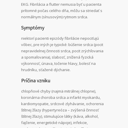
EKG. Fibrilácia a flutter nemusia byť u pacienta
prítomné počas celého dňa, môžu sa striedať s
normálnym (sínusovým) rytmom srdca.
Symptómy
niektorí pacienti epizódy fibrilácie nepociťujú
vôbec, pre iných je typické: búšenie srdca (pocit
nepravidelnej činnosti srdca, pocit zrýchľovania
a spomaľovania), slabosť, znížená fyzická
výkonnosť, únava, točenie hlavy, bolesť na
hrudníku, sťažené dýchanie.
Príčina vzniku
chlopňové chyby (najmä mitrálnej chlopne),
koronárna choroba srdca a infarkt myokardu,
kardiomyopatie, srdcové zlyhávanie, ochorenia
štítnej žľazy (hypertyreóza – zvýšená činnosť
štítnej žľazy), stimulujúce látky (káva, alkohol,
fajčenie, energetické nápoje), infekcie,