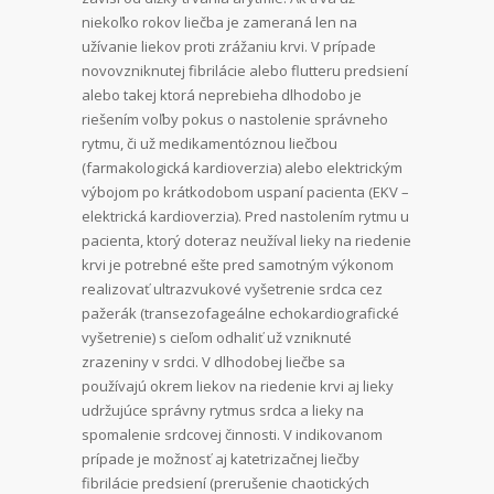
niekoľko rokov liečba je zameraná len na
užívanie liekov proti zrážaniu krvi. V prípade
novovzniknutej fibrilácie alebo flutteru predsiení
alebo takej ktorá neprebieha dlhodobo je
riešením voľby pokus o nastolenie správneho
rytmu, či už medikamentóznou liečbou
(farmakologická kardioverzia) alebo elektrickým
výbojom po krátkodobom uspaní pacienta (EKV –
elektrická kardioverzia). Pred nastolením rytmu u
pacienta, ktorý doteraz neužíval lieky na riedenie
krvi je potrebné ešte pred samotným výkonom
realizovať ultrazvukové vyšetrenie srdca cez
pažerák (transezofageálne echokardiografické
vyšetrenie) s cieľom odhaliť už vzniknuté
zrazeniny v srdci. V dlhodobej liečbe sa
používajú okrem liekov na riedenie krvi aj lieky
udržujúce správny rytmus srdca a lieky na
spomalenie srdcovej činnosti. V indikovanom
prípade je možnosť aj katetrizačnej liečby
fibrilácie predsiení (prerušenie chaotických