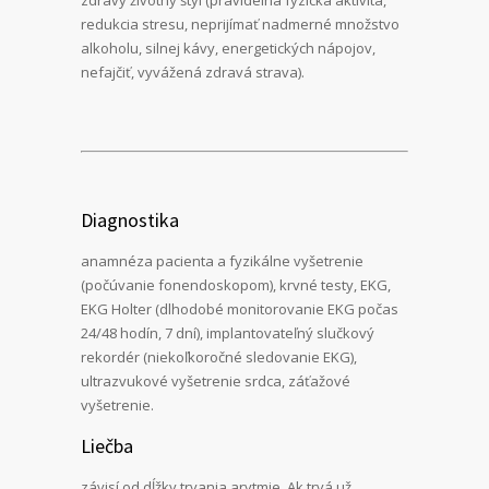
redukcia stresu, neprijímať nadmerné množstvo
alkoholu, silnej kávy, energetických nápojov,
nefajčiť, vyvážená zdravá strava).
Diagnostika
anamnéza pacienta a fyzikálne vyšetrenie
(počúvanie fonendoskopom), krvné testy, EKG,
EKG Holter (dlhodobé monitorovanie EKG počas
24/48 hodín, 7 dní), implantovateľný slučkový
rekordér (niekoľkoročné sledovanie EKG),
ultrazvukové vyšetrenie srdca, záťažové
vyšetrenie.
Liečba
závisí od dĺžky trvania arytmie. Ak trvá už