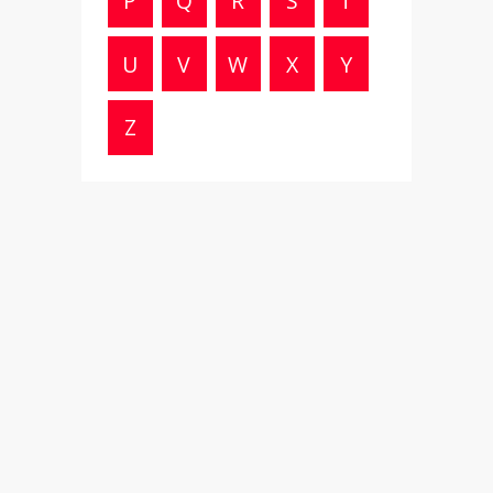
P
Q
R
S
T
U
V
W
X
Y
Z