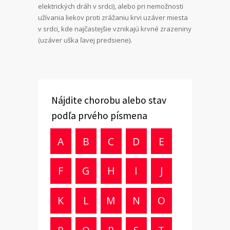
elektrických dráh v srdci), alebo pri nemožnosti
užívania liekov proti zrážaniu krvi uzáver miesta
v srdci, kde najčastejšie vznikajú krvné zrazeniny
(uzáver uška ľavej predsiene).
Nájdite chorobu alebo stav
podľa prvého písmena
A
B
C
D
E
F
G
H
I
J
K
L
M
N
O