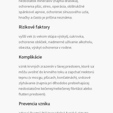
nedostatok minerálov (najmä draslíka),
ochorenia pľúc, stres, operácia, obštrukčné
spánkové apnoe, ochorenie sínusového uzla,
hnačky a často je príčina neznáma.
Rizikové faktory
vyšší vek (s vekom stúpa výskyt), cukrovka,
ochorenie obličiek, nadmerné užívanie alkoholu,
obezita, výskyt ochorenia v rodine.
Komplikácie
vznik krvných zrazenín v ľavej predsieni, ktoré sa
môžu uvoľniť do krvného toku a zapchať niektorú
tepnu (v mozgu, pľúcach, končatinách), srdcové
zlyhávanie (najmä pri dlhodobo prebiehajúcej
nedostatočne liečenej/neliečenej fibrilácii alebo
flutteri predsiení).
Prevencia vzniku
zdravý životný štýl (pravidelná fyzická aktivita,