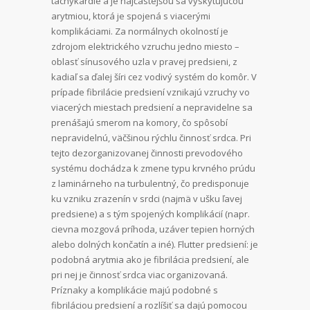
tachykardie a je najčastejšou sa vyskytujúcou
arytmiou, ktorá je spojená s viacerými
komplikáciami. Za normálnych okolností je
zdrojom elektrického vzruchu jedno miesto –
oblasť sínusového uzla v pravej predsieni, z
kadiaľ sa ďalej šíri cez vodivý systém do komôr. V
prípade fibrilácie predsiení vznikajú vzruchy vo
viacerých miestach predsiení a nepravidelne sa
prenášajú smerom na komory, čo spôsobí
nepravidelnú, väčšinou rýchlu činnosť srdca. Pri
tejto dezorganizovanej činnosti prevodového
systému dochádza k zmene typu krvného prúdu
z laminárneho na turbulentný, čo predisponuje
ku vzniku zrazenín v srdci (najmä v ušku ľavej
predsiene) a s tým spojených komplikácií (napr.
cievna mozgová príhoda, uzáver tepien horných
alebo dolných končatín a iné). Flutter predsiení: je
podobná arytmia ako je fibrilácia predsiení, ale
pri nej je činnosť srdca viac organizovaná.
Príznaky a komplikácie majú podobné s
fibriláciou predsiení a rozlíšiť sa dajú pomocou