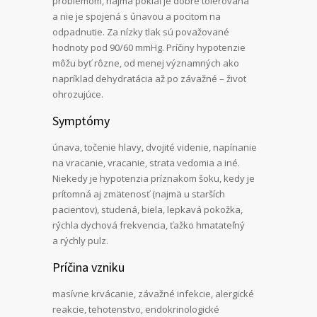
problémom, najmä pokiaľ je dobre tolerovaná
a nie je spojená s únavou a pocitom na
odpadnutie. Za nízky tlak sú považované
hodnoty pod 90/60 mmHg. Príčiny hypotenzie
môžu byť rôzne, od menej významných ako
napríklad dehydratácia až po závažné – život
ohrozujúce.
Symptómy
únava, točenie hlavy, dvojité videnie, napínanie
na vracanie, vracanie, strata vedomia a iné.
Niekedy je hypotenzia príznakom šoku, kedy je
prítomná aj zmätenosť (najmä u starších
pacientov), studená, biela, lepkavá pokožka,
rýchla dychová frekvencia, ťažko hmatateľný
a rýchly pulz.
Príčina vzniku
masívne krvácanie, závažné infekcie, alergické
reakcie, tehotenstvo, endokrinologické