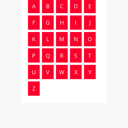
A
B
C
D
E
F
G
H
I
J
K
L
M
N
O
P
Q
R
S
T
U
V
W
X
Y
Z