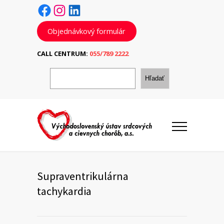
Facebook
Instagram
LinkedIn
Objednávkový formulár
CALL CENTRUM:
055/789 2222
H
ľ
Hľadať
a
d
a
ť
Supraventrikulárna
tachykardia