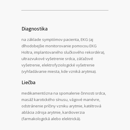
Diagnostika
na základe symptómov pacienta, EKG (aj
dlhodobejšie monitorovanie pomocou EKG
Holtra, implantovaného slučkového rekordéra),
ultrazvukové vyšetrenie srdca, záťažové
vyšetrenie, elektrofyziologické vyšetrenie
(vyhľadávanie miesta, kde vzniká arytmia).
Liečba
medikamentózna na spomalenie činnosti srdca,
masáž karotického sínusu, vágové manévre,
odstránenie príčiny vzniku arytmie, katétrová
ablácia zdroja arytmie, kardioverzia
(farmakologická alebo elektrická).