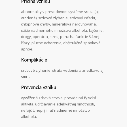
Príčina vzniku
abnormality v prevodovom systéme srdca (aj
vrodené), srdcové zlyhanie, srdcový infarkt,
chlopňové chyby, minerálová nerovnováha,
užitie nadmerného množstva alkoholu, fajčenie,
drogy, operácia, stres, porucha funkcie štítnej
žľazy, pľúcne ochorenia, obštrukčné spánkové
apnoe.
Komplikácie
srdcové zlyhanie, strata vedomia a zriedkavo aj
smrť.
Prevencia vzniku
vyvážená zdravá strava, pravidelná fyzická
aktivita, udržiavanie adekvátnej hmotnosti,
nefajčiť, neprijímať nadmerné množstvo
alkoholu.