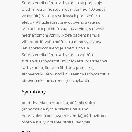
Supraventrikulárna tachykardia sa prejavuje
zrýchlenou činnosťou srdca (cca nad 100 tepov
za minútu). Vzniká v srdcových predsieňach
alebo v AV uzle (časť prevodového systému
srdca). Ide o početnú skupinu arytmií, s rôznym
mechanizmom vzniku, ktoré pacient nemusí
vôbec pociťovať a môžu sa u neho vyskytovať
len sporadicky alebo je arytmia trvalá.
Supraventrikulárna tachykardia zahŕňa:
sínusovú tachykardiu, multifokálnu predsieňovú
tachykardiu, flutter a fibriláciu predsiení,
atrioventrikulárnu nodálnu reentry tachykardiu a
atrioventrikulárnu reentry tachykardiu.
Symptómy
pocit chvenia na hrudníku, búšenia srdca
(abnormálne rýchla pravidelná alebo
nepravidelná pulzová frekvencia), dýchavičnosť,
točenie hlavy, potenie, strata vedomia.