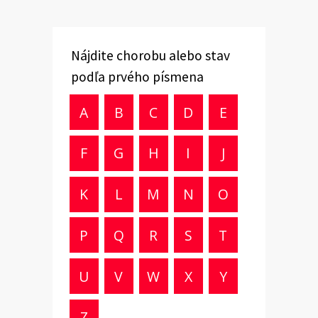
Nájdite chorobu alebo stav
podľa prvého písmena
A
B
C
D
E
F
G
H
I
J
K
L
M
N
O
P
Q
R
S
T
U
V
W
X
Y
Z