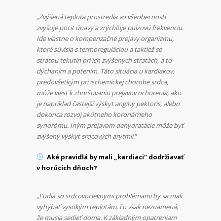
„Zvýšená teplota prostredia vo všeobecnosti
zvyšuje pocit únavy a zrýchľuje pulzovú frekvenciu.
Ide vlastne o kompenzačné prejavy organizmu,
ktoré súvisia s termoreguláciou a taktiež so
stratou tekutín pri ich zvýšených stratách, a to
dýchaním a potením. Táto situácia u kardiakov,
predovšetkým pri ischemickej chorobe srdca,
môže viesť k zhoršovaniu prejavov ochorenia, ako
je napríklad častejší výskyt angíny pektoris, alebo
dokonca rozvoj akútneho koronárneho
syndrómu. Iným prejavom dehydratácie môže byť
zvýšený výskyt srdcových arytmií.
“
Aké pravidlá by mali „kardiaci“ dodržiavať
v horúcich dňoch?
„Ľudia so srdcovocievnymi problémami by sa mali
vyhýbať vysokým teplotám, čo však neznamená,
že musia sedieť doma. K základným opatreniam