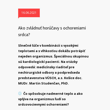
16.06.2021
Ako zvládnuť horúčavy s ochoreniami
srdca?
Slnečné lúče v kombinácii s vysokými
teplotami a s vlhkosťou dokážu potrápiť
nejeden organizmus. Špeciálnou skupinou
sú kardiologickí pacienti. Na otázky
odpovedá: medicínsky riaditeľ pre
nechirurgické odbory a podpredseda
predstavenstva VÚSCH, a.s. Košice doc.
MUDr. Martin Studenčan, PhD.
Čo spôsobuje nadmerné teplo a ako
vplýva na organizmus ľudí so
srdcovocievnymi ochoreniami?