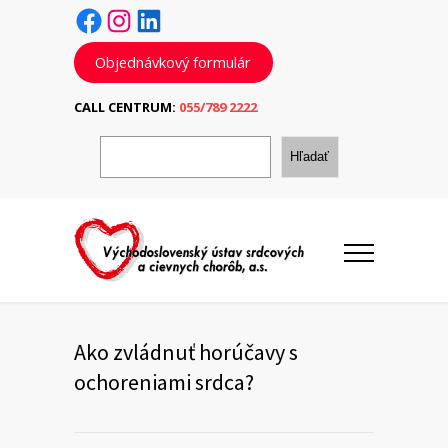
Facebook
Instagram
LinkedIn
Objednávkový formulár
CALL CENTRUM:
055/789 2222
H
ľ
Hľadať
a
d
a
ť
Ako zvládnuť horúčavy s
ochoreniami srdca?