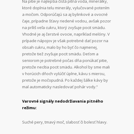
Na pitie je najlepšia čistá pitná voda, minerálky,
ktoré doplnia telu minerály, vylučované potením
a močom. Odporúčajú sa aj bylinkové a ovocné
čaje, prípadne šťavy riedené vodou, avšak pozor
na príliš veľa cukru, ktorý zvyšuje pocit smädu.
Vhodné je aj čerstvé ovocie, napríklad melóny. V
prípade nápojov je však potrebné dať pozor na
obsah cukru, malo by ho byť čo najmenej,
pretože tiež zvyšuje pocit smädu. Deťom a
seniorom je potrebné počas dňa ponúkať pitie,
pretože necítia pocit smädu. Alkohol by sme mali
v horúcich dňoch vylúčiť úplne, kávu s mierou,
pretože je močopudná. Po každej šálke kávy by
mal automaticky nasledovať pohár vody.“
Varovné signály nedodržiavania pitného
režimu:
Suché pery, tmavý moč, slabosť či bolesť hlavy.