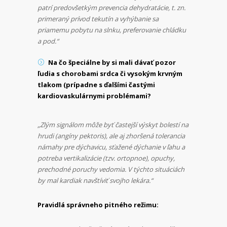
patrí predovšetkým prevencia dehydratácie, t. zn.
primeraný prívod tekutín a vyhýbanie sa
priamemu pobytu na slnku, preferovanie chládku
a pod.“
Na čo špeciálne by si mali dávať pozor
ľudia s chorobami srdca či vysokým krvným
tlakom (prípadne s ďalšími častými
kardiovaskulárnymi problémami?
„Zlým signálom môže byť častejší výskyt bolestí na
hrudi (angíny pektoris), ale aj zhoršená tolerancia
námahy pre dýchavicu, sťažené dýchanie v ľahu a
potreba vertikalizácie (tzv. ortopnoe), opuchy,
prechodné poruchy vedomia. V týchto situáciách
by mal kardiak navštíviť svojho lekára.“
Pravidlá správneho pitného režimu: