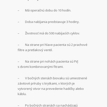
– Má operačnú dobu do 10 hodín.
– Doba nabíjania predstavuje 3 hodiny.
– Životnosť má do 500 nabíjacích cyklov.
– Na strane pri hlave pacienta sú 2 prachové
filtre a pretlakový ventil.
– Na strane pri nohách pacienta sú FVJ
s dvomi kombinovanými fitrami.
– V bočných stenách biovaku sú umiestnené
závitové príruby s krytkami, v ktorých je
vytvorený otvor na prevedenie hadičky alebo
káblu.
– Po bočných stranách sa nachádzajú