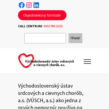
Facebook
Instagram
LinkedIn
Objednávkový formulár
CALL CENTRUM:
055/789 2222
H
ľ
Hľadať
a
d
a
ť
Východoslovenský ústav
srdcových a cievnych chorôb,
a.s. (VÚSCH, a.s.) ako jedna z
prvých nemocníc používa na