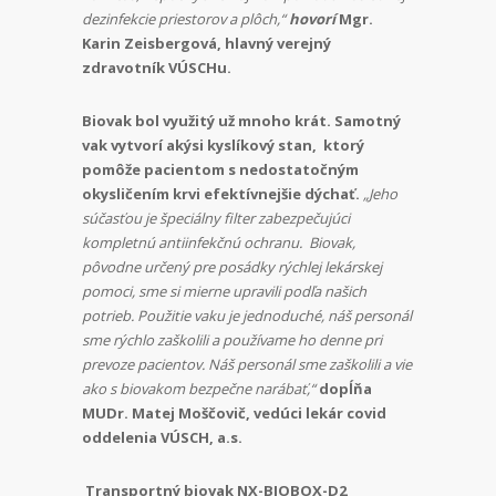
dezinfekcie priestorov a plôch,“
hovorí
Mgr.
Karin Zeisbergová, hlavný verejný
zdravotník VÚSCHu.
Biovak bol využitý už mnoho krát. Samotný
vak vytvorí akýsi kyslíkový stan, ktorý
pomôže pacientom s nedostatočným
okysličením krvi efektívnejšie dýchať.
„Jeho
súčasťou je špeciálny filter zabezpečujúci
kompletnú antiinfekčnú ochranu. Biovak,
pôvodne určený pre posádky rýchlej lekárskej
pomoci, sme si mierne upravili podľa našich
potrieb. Použitie vaku je jednoduché, náš personál
sme rýchlo zaškolili a používame ho denne pri
prevoze pacientov.
Náš personál sme zaškolili a vie
ako s biovakom bezpečne narábať,“
dopĺňa
MUDr. Matej Moščovič, vedúci lekár covid
oddelenia VÚSCH, a.s.
Transportný biovak NX-BIOBOX-D2