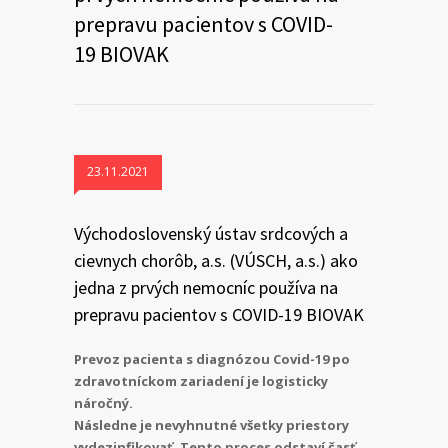
prepravu pacientov s COVID-
19 BIOVAK
23.11.2021
Východoslovenský ústav srdcových a
cievnych chorôb, a.s. (VÚSCH, a.s.) ako
jedna z prvých nemocníc používa na
prepravu pacientov s COVID-19 BIOVAK
Prevoz pacienta s diagnózou Covid-19 po
zdravotníckom zariadení je logisticky
náročný.
Následne je nevyhnutné všetky priestory
vydezinfikovať. Tento proces odstaví časť