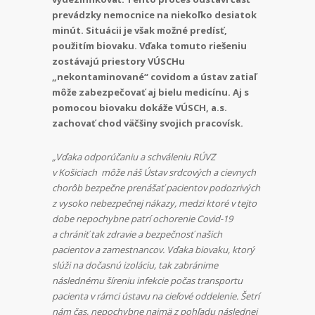
prevádzky nemocnice na niekoľko desiatok
minút. Situácii je však možné predísť,
použitím biovaku. Vďaka tomuto riešeniu
zostávajú priestory VÚSCHu
„nekontaminované“ covidom a ústav zatiaľ
môže zabezpečovať aj bielu medicínu. Aj s
pomocou biovaku dokáže VÚSCH, a.s.
zachovať chod väčšiny svojich pracovísk.
„Vďaka odporúčaniu a schváleniu RÚVZ
v Košiciach môže náš Ústav srdcových a cievnych
chorôb bezpečne prenášať pacientov podozrivých
z vysoko nebezpečnej nákazy, medzi ktoré v tejto
dobe nepochybne patrí ochorenie Covid-19
a chrániť tak zdravie a bezpečnosť našich
pacientov a zamestnancov. Vďaka biovaku, ktorý
slúži na dočasnú izoláciu, tak zabránime
následnému šíreniu infekcie počas transportu
pacienta v rámci ústavu na cieľové oddelenie. Šetrí
nám čas, nepochybne najmä z pohľadu následnej