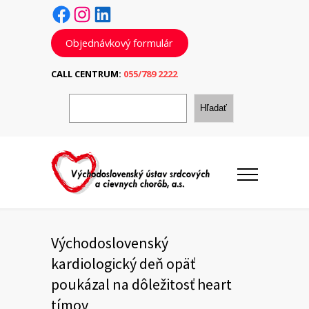
Facebook
Instagram
LinkedIn
Objednávkový formulár
CALL CENTRUM:
055/789 2222
H
ľ
Hľadať
a
d
a
ť
Východoslovenský
kardiologický deň opäť
poukázal na dôležitosť heart
tímov