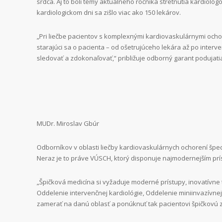
srdca. Aj to boli témy aktuálneho ročníka stretnutia kardi
kardiologickom dni sa zišlo viac ako 150 lekárov.
„Pri liečbe pacientov s komplexnými kardiovaskulárnymi ochor
starajúci sa o pacienta – od ošetrujúceho lekára až po inte
sledovať a zdokonaľovať,“ približuje odborný garant podujatia
MUDr. Miroslav Gbúr
Odborníkov v oblasti liečby kardiovaskulárnych ochorení špec
Neraz je to práve VÚSCH, ktorý disponuje najmodernejším pr
„Špičková medicína si vyžaduje moderné prístupy, inovatívne 
Oddelenie intervenčnej kardiológie, Oddelenie miniinvazívnej 
zamerať na danú oblasť a ponúknuť tak pacientovi špičkovú zd