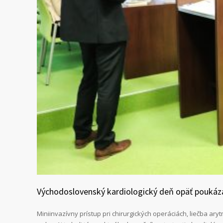
Východoslovenský kardiologický deň opäť poukáza
Miniinvazívny prístup pri chirurgických operáciách, liečba ary