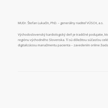
MUDr. Štefan Lukačín, PhD. – generálny riaditeľ VÚSCH, a.s.
Východoslovenský kardiologický deň je tradičné podujatie, k
regiónu východného Slovenska. Tí sú dôležitou súčasťou celé
digitalizáciou manažmentu pacienta – zavedením online žiadani