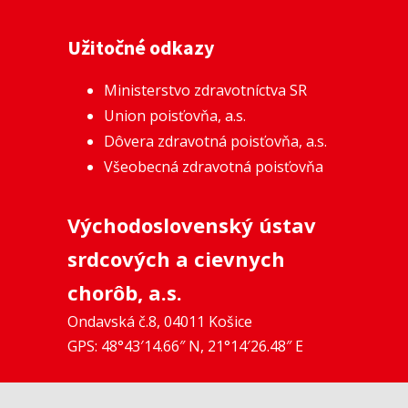
Užitočné odkazy
Ministerstvo zdravotníctva SR
Union poisťovňa, a.s.
Dôvera zdravotná poisťovňa, a.s.
Všeobecná zdravotná poisťovňa
Východoslovenský ústav
srdcových a cievnych
chorôb, a.s.
Ondavská č.8, 04011 Košice
GPS: 48°43′14.66″ N, 21°14′26.48″ E