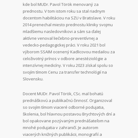
kde bol MUDr. Pavol Török menovaný za
prednostu. V tom istom roku sa stal riadnym
docentom habilitáciou na SZU v Bratislave. V roku
2014 prenechal miesto prednostu kliniky svojmu
mladšiemu nasledovníkovi a sám sa ďalej
aktívne venoval liečebno-preventívnej a
vedecko-pedagogickej práci. V roku 2021 bol
výborom SSAIM ocenený Kadlicovou medailou za
celoživotný prínos v odbore anestéziológie a
intenzívnej medicíny. V roku 2023 získal spolu so
svojím tímom Cenu za transfer technológií na
Slovensku.
Docent MUDr. Pavol Török, CSc. mal bohatú
prednáškovú a publikačnú činnosť. Organizoval
so svojím tímom viaceré odborné podujatia,
školenia, bol hlavnou postavou Brychtových dní a
bol opakovane pozývaným prednášateľom na
mnohé podujatia v zahraničí. Je autorom
viacerých knižných publikácii, monografií a