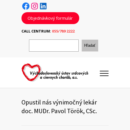
Facebook
Instagram
LinkedIn
Objednávkový formulár
CALL CENTRUM:
055/789 2222
H
ľ
Hľadať
a
d
a
ť
Opustil nás výnimočný lekár
doc. MUDr. Pavol Török, CSc.