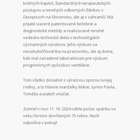
knižných kapitol, štandardných terapeutických
postupov a mnohých odborných článkov v
časopisoch na Slovensku, ale aj v zahraničí. Má
prijaté viaceré patentované liečebné a
diagnostické metódy a realizované mnohé
vedecko-technické diela v technológiách
významných výrobcov. Jeho výskum sa
neuskutočňoval iba na pracovisku, ale aj doma,
kde mal zariadené laboratórium pre výskum
progresívnych spôsobov ventilácie.
Toto všetko dosiahol s výraznou oporou svojej
rodiny, a to hlavne manželky Márie, synov Pavla,
Tomáša a piatich vnúčat.
Zomrel v noci 11. 10. 2024 náhle počas spánku vo
veku čerstvo dovŕšených 75 rokov. Nech
odpočíva v pokoji!