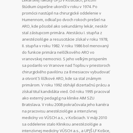
Lekárskej fakulty UPJŠ v Košiciach, pričom
štúdium úspešne ukončil v roku v 1974. Po
promócii nastúpil na chirurgické oddelenie v
Humennom, odkiaľ po dvoch rokoch prešiel na
ARO, kde pôsobil ako sekundárny lekár, neskôr
stal zástupcom primára. Atestáciu I. stupňa z
anestéziológie a resuscitácie získal v roku 1978,
II. stupňa v roku 1982. V roku 1986 bol menovaný
do funkcie primára nelôžkového ARO vo
vranovskej nemocnici. S jeho veľkým prispením
sa podarilo vo Vranove nad Topľou v priestoroch
chirurgického pavilónu za 8 mesiacov vybudovať
a otvoriť 5 lôžkové ARO, kde sa stal známym
primárom. V roku 1992 obhájil dizertačnú prácu a
získal titul kandidáta vied. Od roku 1995 pracoval
ako externý pedagóg na klinike AIM SZU
Bratislava. V roku 2008 pokračovala jeho kariéra
na pracovisu anestéziológie a intenzívnej
medicíny vo VÚSCH a.s., v Košiciach. V máji 2010
sa oddelenie stalo Klinikou anestéziológie a
intenzívnej medicíny VÚSCH a.s., a UPJŠ LF Košice,