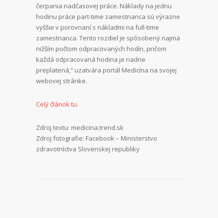
čerpania nadčasovej práce. Náklady na jednu
hodinu práce part-time zamestnanca sú výrazne
vyššie v porovnaní s nákladmi na full-time
zamestnanca. Tento rozdiel je spôsobený najmä
nižším počtom odpracovaných hodín, pričom
každá odpracovaná hodina je riadne
preplatená,“ uzatvára portál Medicína na svojej
webovej stránke.
Celý článok tu.
Zdroj textu: medicina.trend.sk
Zdroj fotografie: Facebook – Ministerstvo
zdravotníctva Slovenskej republiky