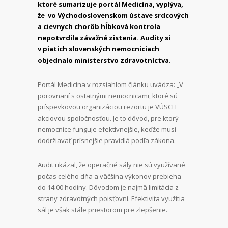
ktoré sumarizuje portál Medicína, vyplýva,
že vo Východoslovenskom ústave srdcových
a cievnych chorôb hĺbková kontrola
nepotvrdila závažné zistenia. Audity si
v piatich slovenských nemocniciach
objednalo ministerstvo zdravotníctva.
Portál Medicína v rozsiahlom článku uvádza: „V
porovnaní s ostatnými nemocnicami, ktoré sú
príspevkovou organizáciou rezortu je VÚSCH
akciovou spoločnosťou. Je to dôvod, pre ktorý
nemocnice funguje efektívnejšie, keďže musí
dodržiavať prísnejšie pravidlá podľa zákona.
Audit ukázal, že operačné sály nie sú využívané
počas celého dňa a väčšina výkonov prebieha
do 14:00 hodiny. Dôvodom je najmä limitácia z
strany zdravotných poisťovní. Efektivita využitia
sál je však stále priestorom pre zlepšenie.