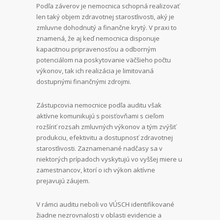
Podľa záverov je nemocnica schopná realizovať
len taký objem zdravotnej starostlivosti, aký je
zmluvne dohodnutý a finančne krytý. V praxi to
znamená, že aj keď nemocnica disponuje
kapacitnou pripravenosťou a odborným
potenciálom na poskytovanie väčšieho počtu
výkonov, tak ich realizácia je limitovaná
dostupnými finančnými zdrojmi.
Zástupcovia nemocnice podľa auditu však
aktívne komunikujú s poisťovňami s cieľom
rozšíriť rozsah zmluvných výkonov a tým zvýšiť
produkciu, efektivitu a dostupnosť zdravotnej
starostlivosti. Zaznamenané nadčasy sa v
niektorých prípadoch vyskytujú vo vyššej miere u
zamestnancov, ktorí o ich výkon aktívne
prejavujú záujem.
V rámci auditu neboli vo VÚSCH identifikované
žiadne nezrovnalosti v oblasti evidencie a