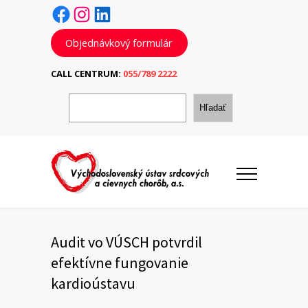
Facebook
Instagram
LinkedIn
Objednávkový formulár
CALL CENTRUM:
055/789 2222
H
ľ
Hľadať
a
d
a
ť
Audit vo VÚSCH potvrdil
efektívne fungovanie
kardioústavu