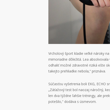
Vrcholový šport kladie veľké nároky na
mimoriadne dôležitá. Lea absolvoval
odhaliť možné zdravotné riziká ešte sk
takejto prehliadke nebola,“ priznáva.
Súčasťou vyšetrenia boli EKG, ECHO srd
„Záťažový test bol naozaj náročný, ke
len dva týždne ľahšie tréningy, ale pre
potešilo,“ dodáva s úsmevom.