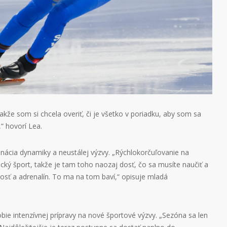
kže som si chcela overiť, či je všetko v poriadku, aby som sa
“ hovorí Lea.
inácia dynamiky a neustálej výzvy. „Rýchlokorčuľovanie na
tický šport, takže je tam toho naozaj dosť, čo sa musíte naučiť a
hlosť a adrenalín. To ma na tom baví,“ opisuje mladá
bie intenzívnej prípravy na nové športové výzvy. „Sezóna sa len