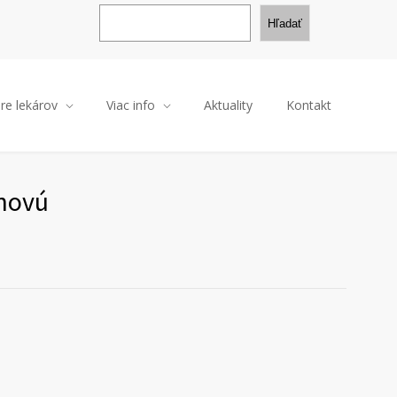
H
ľ
Hľadať
a
d
a
ť
re lekárov
Viac info
Aktuality
Kontakt
 novú