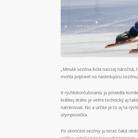
„Minulá sezóna bola naozaj náročná, ta
mohla pripraviť na nasledujúcu sezónu,
K rýchlokorčuľovaniu ju priviedla komb
krátkej dráhe je veľmi technický aj tak
natrénovať. No a určite je to aj tá rýc
olympionička.
Po skončení sezóny ju teraz čaká obdo