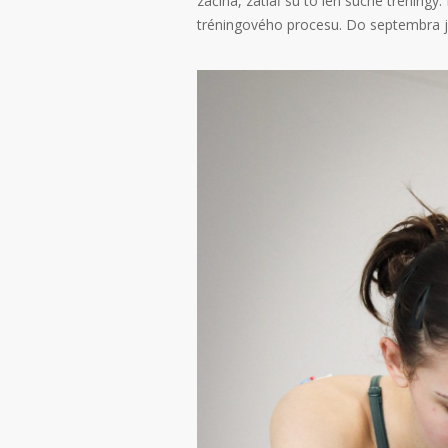
začína, zatiaľ sú to len suché tréningy
tréningového procesu. Do septembra je 