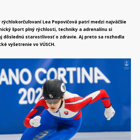
rýchlokorčuľovaní Lea Popovičová patrí medzi najväčšie
cký šport plný rýchlosti, techniky a adrenalínu si
aj dôslednú starostlivosť o zdravie. Aj preto sa rozhodla
cké vyšetrenie vo VÚSCH.