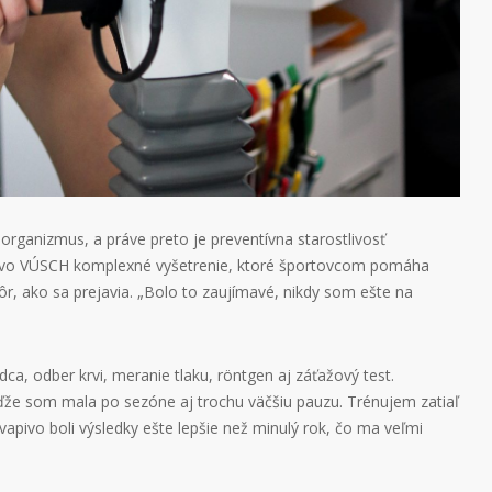
 organizmus, a práve preto je preventívna starostlivosť
a vo VÚSCH komplexné vyšetrenie, ktoré športovcom pomáha
ôr, ako sa prejavia. „Bolo to zaujímavé, nikdy som ešte na
ca, odber krvi, meranie tlaku, röntgen aj záťažový test.
ďže som mala po sezóne aj trochu väčšiu pauzu. Trénujem zatiaľ
kvapivo boli výsledky ešte lepšie než minulý rok, čo ma veľmi