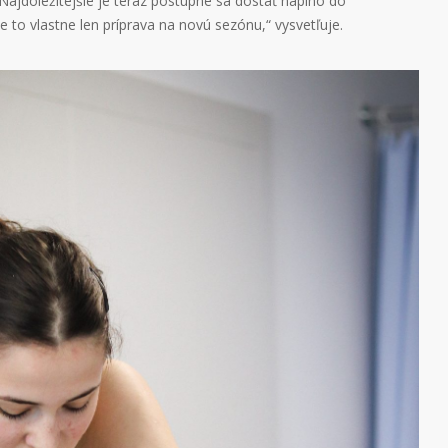
. Najdôležitejšie je teraz postupne sa dostať naplno do
to vlastne len príprava na novú sezónu,“ vysvetľuje.