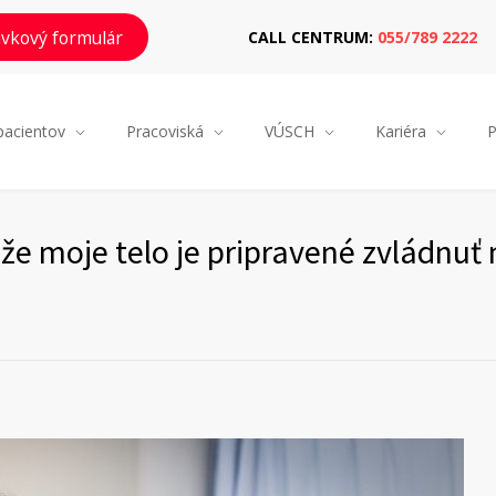
vkový formulár
CALL CENTRUM:
055/789 2222
pacientov
Pracoviská
VÚSCH
Kariéra
P
že moje telo je pripravené zvládnuť