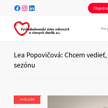
Facebook
Instagram
LinkedIn
Objedná
Pre 
Lea Popovičová: Chcem vedieť, 
sezónu
19.05.2026