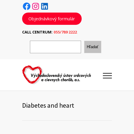
Facebook
Instagram
LinkedIn
Objednávkový formulár
CALL CENTRUM:
055/789 2222
H
ľ
Hľadať
a
d
a
ť
Diabetes and heart