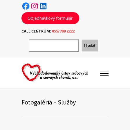
Facebook
Instagram
LinkedIn
Objednávkový formulár
CALL CENTRUM:
055/789 2222
H
ľ
Hľadať
a
d
a
ť
Fotogaléria – Služby