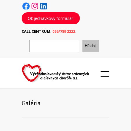
Facebook
Instagram
LinkedIn
Objednávkový formulár
CALL CENTRUM:
055/789 2222
H
ľ
Hľadať
a
d
a
ť
Galéria