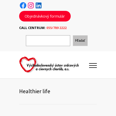
Facebook
Instagram
LinkedIn
Objednávkový formulár
CALL CENTRUM:
055/789 2222
H
ľ
Hľadať
a
d
a
ť
Healthier life