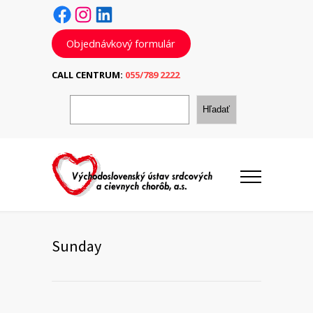
Facebook
Instagram
LinkedIn
Objednávkový formulár
CALL CENTRUM:
055/789 2222
H
ľ
Hľadať
a
d
a
ť
Sunday