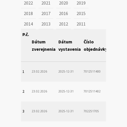
2022
2021
2020
2019
2018
2017
2016
2015
2014
2013
2012
2011
P.č.
Dátum
Dátum
Číslo
Obstará
zverejnenia
vystavenia
objednávky
1
23.02.2026
2025-12-31
7012511400
2
23.02.2026
2025-12-31
7012511402
3
23.02.2026
2025-12-31
702251705