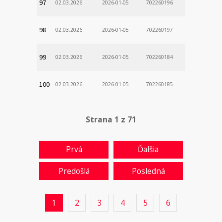
97
02.03.2026
2026-01-05
702260196
98
02.03.2026
2026-01-05
702260197
99
02.03.2026
2026-01-05
702260184
100
02.03.2026
2026-01-05
702260185
Strana 1 z 71
Prvá
Ďalšia
Predošlá
Posledná
1
2
3
4
5
6