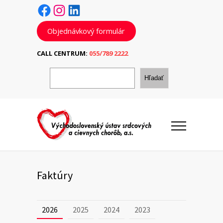
Facebook
Instagram
LinkedIn
Objednávkový formulár
CALL CENTRUM:
055/789 2222
H
ľ
Hľadať
a
d
a
ť
Faktúry
2026
2025
2024
2023