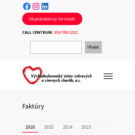
Facebook
Instagram
LinkedIn
Objednávkový formulár
CALL CENTRUM:
055/789 2222
H
ľ
Hľadať
a
d
a
ť
Faktúry
2026
2025
2024
2023