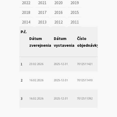
2022
2021
2020
2019
2018
2017
2016
2015
2014
2013
2012
2011
P.č.
Dátum
Dátum
Číslo
Obstará
zverejnenia
vystavenia
objednávky
1
23.02.2026
2025-12-31
7012511421
2
16.02.2026
2025-12-31
7012511410
3
16.02.2026
2025-12-31
7012511392