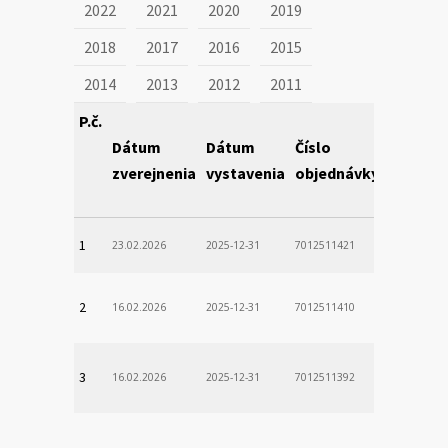
2022
2021
2020
2019
2018
2017
2016
2015
2014
2013
2012
2011
P.č.
Dátum
Dátum
Číslo
Obstará
zverejnenia
vystavenia
objednávky
1
23.02.2026
2025-12-31
7012511421
2
16.02.2026
2025-12-31
7012511410
3
16.02.2026
2025-12-31
7012511392