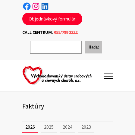
Facebook
Instagram
LinkedIn
Objednávkový formulár
CALL CENTRUM:
055/789 2222
H
ľ
Hľadať
a
d
a
ť
Faktúry
2026
2025
2024
2023