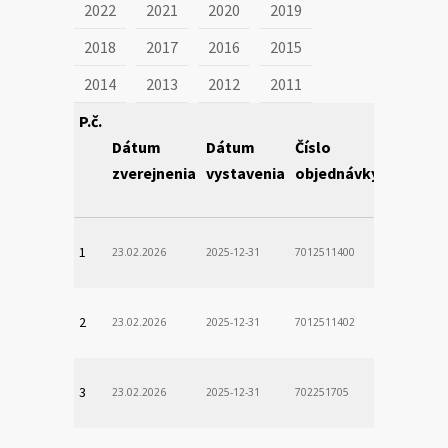
2022
2021
2020
2019
2018
2017
2016
2015
2014
2013
2012
2011
P.č.
Dátum
Dátum
Číslo
Obstará
zverejnenia
vystavenia
objednávky
1
23.02.2026
2025-12-31
7012511400
2
23.02.2026
2025-12-31
7012511402
3
23.02.2026
2025-12-31
702251705