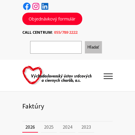
Facebook
Instagram
LinkedIn
Objednávkový formulár
CALL CENTRUM:
055/789 2222
H
ľ
Hľadať
a
d
a
ť
Faktúry
2026
2025
2024
2023