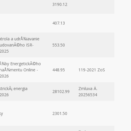
3190.12
407.13
trola a udrÅ¾iavanie
udovanÃ©ho ISR-
553.50
2025
Å¾by EnergetickÃ©ho
aÅ¾mentu Online -
448.95
119-2021 ZoS
2026
ktrickÃ¡ energia
Zmluva Ä.
28102.99
2026
20256534
ky
2301.50