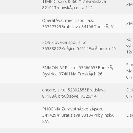
TIMED, s.r.o. 00602175Bratislava
ZM
82101TrnavskÃ¡ cesta 112
OperatÃ­va, medic.spol. a.s.
ZM
35757329Bratislava 84106DonskÃ¡ 61
Kon
EQS Slovakia spol. s r.o.
vyb
36588822KoÅ¡ice 04014FurÄianska 49
12/
Slu
ENMON APP s.r.o. 53566653BanskÃ¡
Man
Bystrica 97401Na TroskÃ¡ch 26
01/
encare, s.r.o. 52302555Bratislava
Ele
81108Å oltÃ©sovej 7325/14
01/
PHOENIX ZdravotnÃ­cke zÃ¡sob.
34142941Bratislava 83104PribylinskÃ¡
Lie
2/A