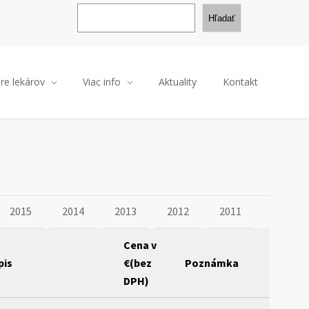
H
ľ
Hľadať
a
d
a
ť
re lekárov
Viac info
Aktuality
Kontakt
2015
2014
2013
2012
2011
Cena v
pis
€(bez
Poznámka
DPH)