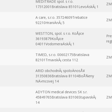
MEDITRADE spol. s r.o.
ZM
17312001Bratislava 85101LevoÄskÃ¡ 1
A care, s.r.o. 35724609Trebatice
ZM
92210HraniÄnÃ¡ 5
WESTTON, spol. s r.o. KoÅ¡ice
Pre
36193879KoÅ¡ice
reg
04011VodomeraÄskÃ¡ 1
TIMED, s.r.o. 00602175Bratislava
ZM
82101TrnavskÃ¡ cesta 112
ARID obchodnÃ¡ spoloÄnosÅ¥
31350836Bratislava 81104BoÅ¾eny
ZM
NÄ›mcovej 14
ADYTON medical devices SK s.r.
45849765Bratislava 83106StupavskÃ¡
ZM
14