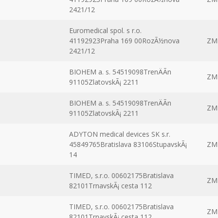
2421/12
Euromedical spol. s r.o.
41192923Praha 169 00RozÃ½nova
ZM
2421/12
BIOHEM a. s. 54519098TrenÄÃ­n
ZM
91105ZlatovskÃ¡ 2211
BIOHEM a. s. 54519098TrenÄÃ­n
ZM
91105ZlatovskÃ¡ 2211
ADYTON medical devices SK s.r.
45849765Bratislava 83106StupavskÃ¡
ZM
14
TIMED, s.r.o. 00602175Bratislava
ZM
82101TrnavskÃ¡ cesta 112
TIMED, s.r.o. 00602175Bratislava
ZM
82101TrnavskÃ¡ cesta 112