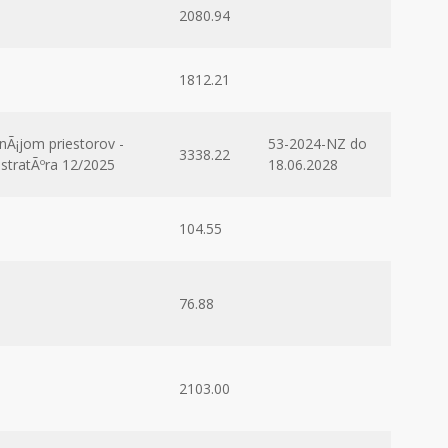
2080.94
1812.21
nÃ¡jom priestorov -
53-2024-NZ do
3338.22
istratÃºra 12/2025
18.06.2028
104.55
76.88
2103.00