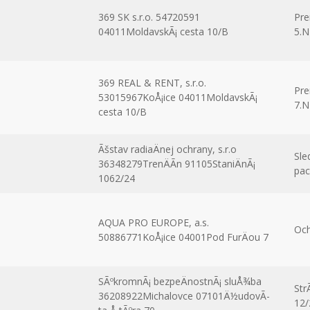
369 SK s.r.o. 54720591
Pre
04011MoldavskÃ¡ cesta 10/B
5.
369 REAL & RENT, s.r.o.
Pre
53015967KoÅ¡ice 04011MoldavskÃ¡
7.
cesta 10/B
Ãšstav radiaÄnej ochrany, s.r.o
Sle
36348279TrenÄÃ­n 91105StaniÄnÃ¡
pac
1062/24
AQUA PRO EUROPE, a.s.
Och
50886771KoÅ¡ice 04001Pod FurÄou 7
SÃºkromnÃ¡ bezpeÄnostnÃ¡ sluÅ¾ba
Str
36208922Michalovce 07101Ä½udovÃ­
12/