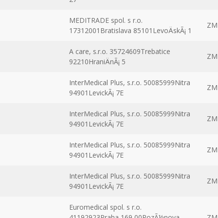
MEDITRADE spol. s r.o.
ZM
17312001Bratislava 85101LevoÄskÃ¡ 1
A care, s.r.o. 35724609Trebatice
ZM
92210HraniÄnÃ¡ 5
InterMedical Plus, s.r.o. 50085999Nitra
ZM
94901LevickÃ¡ 7E
InterMedical Plus, s.r.o. 50085999Nitra
ZM
94901LevickÃ¡ 7E
InterMedical Plus, s.r.o. 50085999Nitra
ZM
94901LevickÃ¡ 7E
InterMedical Plus, s.r.o. 50085999Nitra
ZM
94901LevickÃ¡ 7E
Euromedical spol. s r.o.
41192923Praha 169 00RozÃ½nova
ZM