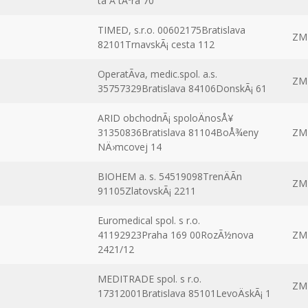
ta Å tÃºra 70
TIMED, s.r.o. 00602175Bratislava
ZM
82101TrnavskÃ¡ cesta 112
OperatÃ­va, medic.spol. a.s.
ZM
35757329Bratislava 84106DonskÃ¡ 61
ARID obchodnÃ¡ spoloÄnosÅ¥
31350836Bratislava 81104BoÅ¾eny
ZM
NÄ›mcovej 14
BIOHEM a. s. 54519098TrenÄÃ­n
ZM
91105ZlatovskÃ¡ 2211
Euromedical spol. s r.o.
41192923Praha 169 00RozÃ½nova
ZM
2421/12
MEDITRADE spol. s r.o.
ZM
17312001Bratislava 85101LevoÄskÃ¡ 1