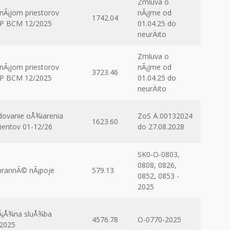
Zmluva o
nÃ¡jom priestorov
nÃ¡jme od
1742.04
NP BCM 12/2025
01.04.25 do
neurÄito
Zmluva o
nÃ¡jom priestorov
nÃ¡jme od
3723.46
NP BCM 12/2025
01.04.25 do
neurÄito
dovanie oÅ¾iarenia
ZoS Ä.00132024
1623.60
ientov 01-12/26
do 27.08.2028
SK0-O-0803,
0808, 0826,
rannÃ© nÃ¡poje
579.13
0852, 0853 -
2025
Ã¡Å¾na sluÅ¾ba
4576.78
O-0770-2025
2025