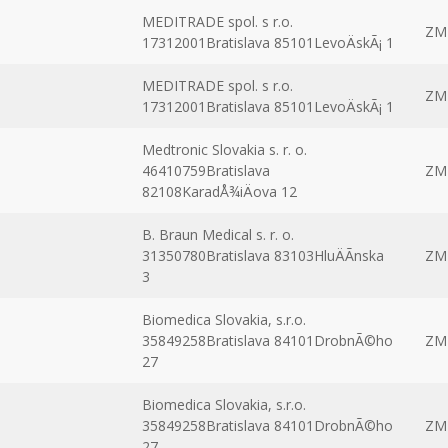
MEDITRADE spol. s r.o.
ZM
17312001Bratislava 85101LevoÄskÃ¡ 1
MEDITRADE spol. s r.o.
ZM
17312001Bratislava 85101LevoÄskÃ¡ 1
Medtronic Slovakia s. r. o.
46410759Bratislava
ZM
82108KaradÅ¾iÄova 12
B. Braun Medical s. r. o.
31350780Bratislava 83103HluÄÃ­nska
ZM
3
Biomedica Slovakia, s.r.o.
35849258Bratislava 84101DrobnÃ©ho
ZM
27
Biomedica Slovakia, s.r.o.
35849258Bratislava 84101DrobnÃ©ho
ZM
27