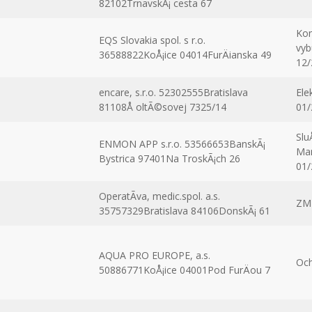
82102TrnavskÃ¡ cesta 67
Kon
EQS Slovakia spol. s r.o.
vyb
36588822KoÅ¡ice 04014FurÄianska 49
12/
encare, s.r.o. 52302555Bratislava
Ele
81108Å oltÃ©sovej 7325/14
01/
Slu
ENMON APP s.r.o. 53566653BanskÃ¡
Man
Bystrica 97401Na TroskÃ¡ch 26
01/
OperatÃ­va, medic.spol. a.s.
ZM
35757329Bratislava 84106DonskÃ¡ 61
AQUA PRO EUROPE, a.s.
Och
50886771KoÅ¡ice 04001Pod FurÄou 7