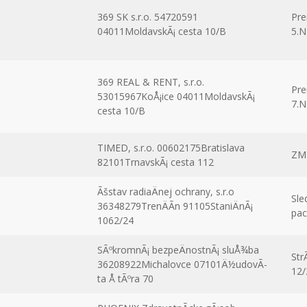
369 SK s.r.o. 54720591
Pre
04011MoldavskÃ¡ cesta 10/B
5.
369 REAL & RENT, s.r.o.
Pre
53015967KoÅ¡ice 04011MoldavskÃ¡
7.
cesta 10/B
TIMED, s.r.o. 00602175Bratislava
ZM
82101TrnavskÃ¡ cesta 112
Ãšstav radiaÄnej ochrany, s.r.o
Sle
36348279TrenÄÃ­n 91105StaniÄnÃ¡
pac
1062/24
SÃºkromnÃ¡ bezpeÄnostnÃ¡ sluÅ¾ba
Str
36208922Michalovce 07101Ä½udovÃ­
12/
ta Å tÃºra 70