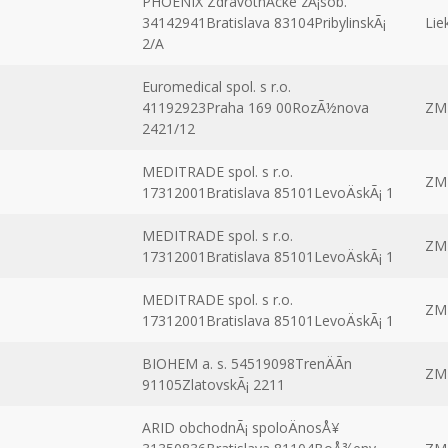
PHOENIX ZdravotnÃ­cke zÃ¡sob.
34142941Bratislava 83104PribylinskÃ¡
Lie
2/A
Euromedical spol. s r.o.
41192923Praha 169 00RozÃ½nova
ZM
2421/12
MEDITRADE spol. s r.o.
ZM
17312001Bratislava 85101LevoÄskÃ¡ 1
MEDITRADE spol. s r.o.
ZM
17312001Bratislava 85101LevoÄskÃ¡ 1
MEDITRADE spol. s r.o.
ZM
17312001Bratislava 85101LevoÄskÃ¡ 1
BIOHEM a. s. 54519098TrenÄÃ­n
ZM
91105ZlatovskÃ¡ 2211
ARID obchodnÃ¡ spoloÄnosÅ¥