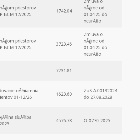
Zmluva o
nÃ¡jom priestorov
nÃ¡jme od
1742.04
NP BCM 12/2025
01.04.25 do
neurÄito
Zmluva o
nÃ¡jom priestorov
nÃ¡jme od
3723.46
NP BCM 12/2025
01.04.25 do
neurÄito
7731.81
dovanie oÅ¾iarenia
ZoS Ä.00132024
1623.60
ientov 01-12/26
do 27.08.2028
Ã¡Å¾na sluÅ¾ba
4576.78
O-0770-2025
2025