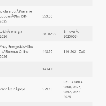
trola a udrÅ¾iavanie
udovanÃ©ho ISR-
553.50
2025
ktrickÃ¡ energia
Zmluva Ä.
28102.99
2026
20256534
Å¾by EnergetickÃ©ho
aÅ¾mentu Online -
448.95
119-2021 ZoS
2026
1434.18
SK0-O-0803,
0808, 0826,
rannÃ© nÃ¡poje
579.13
0852, 0853 -
2025