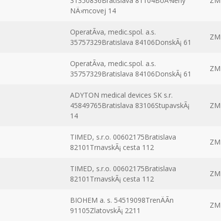
31350836Bratislava 81104BoÅ¾eny
ZM
NÄ›mcovej 14
OperatÃ­va, medic.spol. a.s.
ZM
35757329Bratislava 84106DonskÃ¡ 61
OperatÃ­va, medic.spol. a.s.
ZM
35757329Bratislava 84106DonskÃ¡ 61
ADYTON medical devices SK s.r.
45849765Bratislava 83106StupavskÃ¡
ZM
14
TIMED, s.r.o. 00602175Bratislava
ZM
82101TrnavskÃ¡ cesta 112
TIMED, s.r.o. 00602175Bratislava
ZM
82101TrnavskÃ¡ cesta 112
BIOHEM a. s. 54519098TrenÄÃ­n
ZM
91105ZlatovskÃ¡ 2211