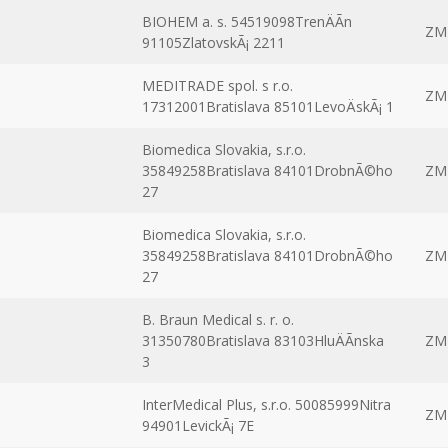
BIOHEM a. s. 54519098TrenÄÃ­n
ZM
91105ZlatovskÃ¡ 2211
MEDITRADE spol. s r.o.
ZM
17312001Bratislava 85101LevoÄskÃ¡ 1
Biomedica Slovakia, s.r.o.
35849258Bratislava 84101DrobnÃ©ho
ZM
27
Biomedica Slovakia, s.r.o.
35849258Bratislava 84101DrobnÃ©ho
ZM
27
B. Braun Medical s. r. o.
31350780Bratislava 83103HluÄÃ­nska
ZM
3
InterMedical Plus, s.r.o. 50085999Nitra
ZM
94901LevickÃ¡ 7E