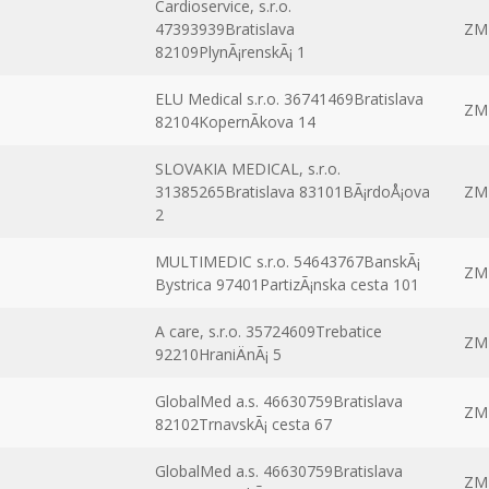
Cardioservice, s.r.o.
47393939Bratislava
ZM
82109PlynÃ¡renskÃ¡ 1
ELU Medical s.r.o. 36741469Bratislava
ZM
82104KopernÃ­kova 14
SLOVAKIA MEDICAL, s.r.o.
31385265Bratislava 83101BÃ¡rdoÅ¡ova
ZM
2
MULTIMEDIC s.r.o. 54643767BanskÃ¡
ZM
Bystrica 97401PartizÃ¡nska cesta 101
A care, s.r.o. 35724609Trebatice
ZM
92210HraniÄnÃ¡ 5
GlobalMed a.s. 46630759Bratislava
ZM
82102TrnavskÃ¡ cesta 67
GlobalMed a.s. 46630759Bratislava
ZM