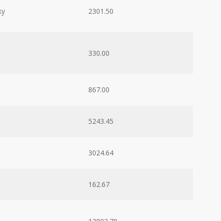
ky
2301.50
330.00
867.00
5243.45
3024.64
162.67