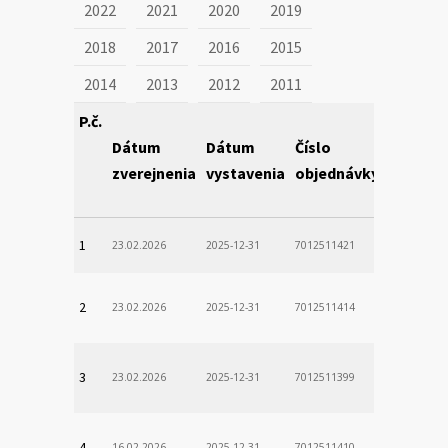
2022
2021
2020
2019
2018
2017
2016
2015
2014
2013
2012
2011
P.č.
Dátum
Dátum
Číslo
Obstará
zverejnenia
vystavenia
objednávky
1
23.02.2026
2025-12-31
7012511421
2
23.02.2026
2025-12-31
7012511414
3
23.02.2026
2025-12-31
7012511399
4
16.02.2026
2025-12-31
7012511410