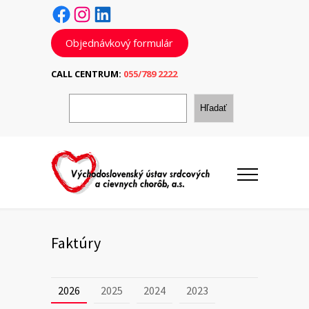
Facebook
Instagram
LinkedIn
Objednávkový formulár
CALL CENTRUM:
055/789 2222
H
ľ
Hľadať
a
d
a
ť
Faktúry
2026
2025
2024
2023