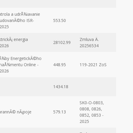
trola a udrÅ¾iavanie
udovanÃ©ho ISR-
553.50
2025
ktrickÃ¡ energia
Zmluva Ä.
28102.99
2026
20256534
Å¾by EnergetickÃ©ho
aÅ¾mentu Online -
448.95
119-2021 ZoS
2026
1434.18
SK0-O-0803,
0808, 0826,
rannÃ© nÃ¡poje
579.13
0852, 0853 -
2025