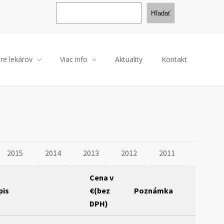
H
ľ
Hľadať
a
d
a
ť
re lekárov
Viac info
Aktuality
Kontakt
2015
2014
2013
2012
2011
Cena v
pis
€(bez
Poznámka
DPH)