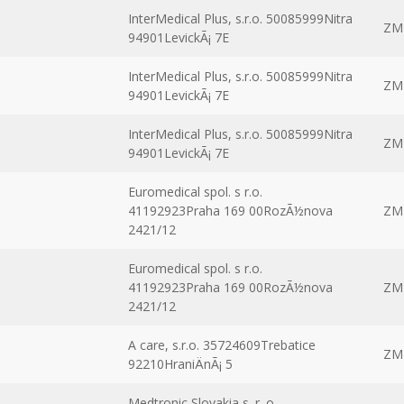
InterMedical Plus, s.r.o. 50085999Nitra
ZM
94901LevickÃ¡ 7E
InterMedical Plus, s.r.o. 50085999Nitra
ZM
94901LevickÃ¡ 7E
InterMedical Plus, s.r.o. 50085999Nitra
ZM
94901LevickÃ¡ 7E
Euromedical spol. s r.o.
41192923Praha 169 00RozÃ½nova
ZM
2421/12
Euromedical spol. s r.o.
41192923Praha 169 00RozÃ½nova
ZM
2421/12
A care, s.r.o. 35724609Trebatice
ZM
92210HraniÄnÃ¡ 5
Medtronic Slovakia s. r. o.