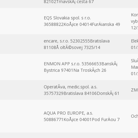
82102TrnavskÃ¡ cesta 67
Kon
EQS Slovakia spol. s r.o.
vyb
36588822KoÅ¡ice 04014FurÄianska 49
12/
encare, s.r.o. 52302555Bratislava
Ele
81108Å oltÃ©sovej 7325/14
01/
Slu
ENMON APP s.r.o. 53566653BanskÃ¡
Man
Bystrica 97401Na TroskÃ¡ch 26
01/
OperatÃ­va, medic.spol. a.s.
ZM
35757329Bratislava 84106DonskÃ¡ 61
AQUA PRO EUROPE, a.s.
Och
50886771KoÅ¡ice 04001Pod FurÄou 7