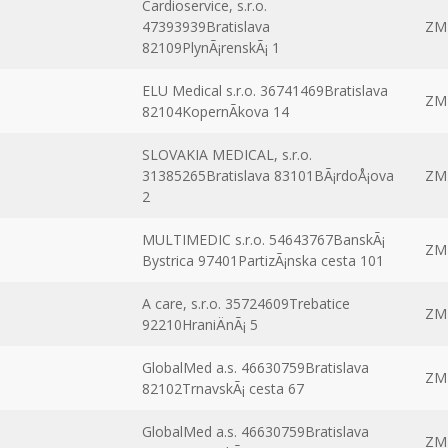
Cardioservice, s.r.o.
47393939Bratislava
ZM
82109PlynÃ¡renskÃ¡ 1
ELU Medical s.r.o. 36741469Bratislava
ZM
82104KopernÃ­kova 14
SLOVAKIA MEDICAL, s.r.o.
31385265Bratislava 83101BÃ¡rdoÅ¡ova
ZM
2
MULTIMEDIC s.r.o. 54643767BanskÃ¡
ZM
Bystrica 97401PartizÃ¡nska cesta 101
A care, s.r.o. 35724609Trebatice
ZM
92210HraniÄnÃ¡ 5
GlobalMed a.s. 46630759Bratislava
ZM
82102TrnavskÃ¡ cesta 67
GlobalMed a.s. 46630759Bratislava
ZM