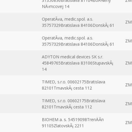
31350836Bratislava 81104BoÅ¾eny
ZM
NÄ›mcovej 14
OperatÃ­va, medic.spol. a.s.
ZM
35757329Bratislava 84106DonskÃ¡ 61
OperatÃ­va, medic.spol. a.s.
ZM
35757329Bratislava 84106DonskÃ¡ 61
ADYTON medical devices SK s.r.
45849765Bratislava 83106StupavskÃ¡
ZM
14
TIMED, s.r.o. 00602175Bratislava
ZM
82101TrnavskÃ¡ cesta 112
TIMED, s.r.o. 00602175Bratislava
ZM
82101TrnavskÃ¡ cesta 112
BIOHEM a. s. 54519098TrenÄÃ­n
ZM
91105ZlatovskÃ¡ 2211