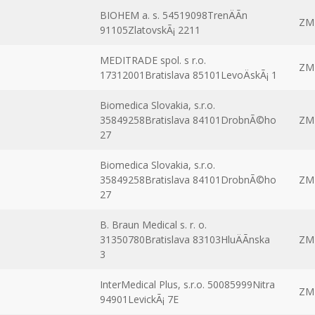
BIOHEM a. s. 54519098TrenÄÃ­n
ZM
91105ZlatovskÃ¡ 2211
MEDITRADE spol. s r.o.
ZM
17312001Bratislava 85101LevoÄskÃ¡ 1
Biomedica Slovakia, s.r.o.
35849258Bratislava 84101DrobnÃ©ho
ZM
27
Biomedica Slovakia, s.r.o.
35849258Bratislava 84101DrobnÃ©ho
ZM
27
B. Braun Medical s. r. o.
31350780Bratislava 83103HluÄÃ­nska
ZM
3
InterMedical Plus, s.r.o. 50085999Nitra
ZM
94901LevickÃ¡ 7E