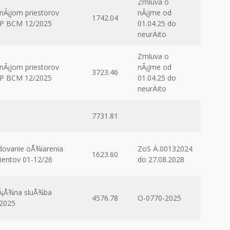
Zmluva o
nÃ¡jom priestorov
nÃ¡jme od
1742.04
NP BCM 12/2025
01.04.25 do
neurÄito
Zmluva o
nÃ¡jom priestorov
nÃ¡jme od
3723.46
NP BCM 12/2025
01.04.25 do
neurÄito
7731.81
dovanie oÅ¾iarenia
ZoS Ä.00132024
1623.60
ientov 01-12/26
do 27.08.2028
Ã¡Å¾na sluÅ¾ba
4576.78
O-0770-2025
2025