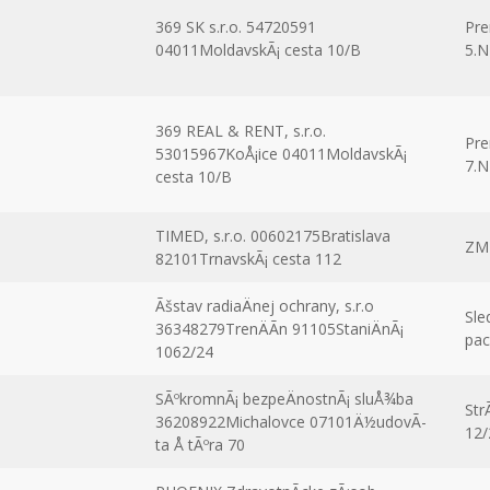
369 SK s.r.o. 54720591
Pre
04011MoldavskÃ¡ cesta 10/B
5.
369 REAL & RENT, s.r.o.
Pre
53015967KoÅ¡ice 04011MoldavskÃ¡
7.
cesta 10/B
TIMED, s.r.o. 00602175Bratislava
ZM
82101TrnavskÃ¡ cesta 112
Ãšstav radiaÄnej ochrany, s.r.o
Sle
36348279TrenÄÃ­n 91105StaniÄnÃ¡
pac
1062/24
SÃºkromnÃ¡ bezpeÄnostnÃ¡ sluÅ¾ba
Str
36208922Michalovce 07101Ä½udovÃ­
12/
ta Å tÃºra 70