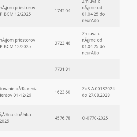
Zmluva o
nÃ¡jom priestorov
nÃ¡jme od
1742.04
NP BCM 12/2025
01.04.25 do
neurÄito
Zmluva o
nÃ¡jom priestorov
nÃ¡jme od
3723.46
NP BCM 12/2025
01.04.25 do
neurÄito
7731.81
dovanie oÅ¾iarenia
ZoS Ä.00132024
1623.60
ientov 01-12/26
do 27.08.2028
Ã¡Å¾na sluÅ¾ba
4576.78
O-0770-2025
2025