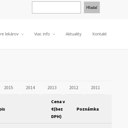
H
ľ
Hľadať
a
d
a
ť
re lekárov
Viac info
Aktuality
Kontakt
2015
2014
2013
2012
2011
Cena v
pis
€(bez
Poznámka
DPH)