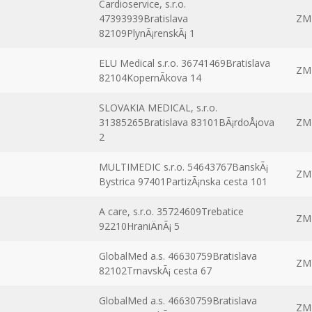
Cardioservice, s.r.o.
47393939Bratislava
ZM
82109PlynÃ¡renskÃ¡ 1
ELU Medical s.r.o. 36741469Bratislava
ZM
82104KopernÃ­kova 14
SLOVAKIA MEDICAL, s.r.o.
31385265Bratislava 83101BÃ¡rdoÅ¡ova
ZM
2
MULTIMEDIC s.r.o. 54643767BanskÃ¡
ZM
Bystrica 97401PartizÃ¡nska cesta 101
A care, s.r.o. 35724609Trebatice
ZM
92210HraniÄnÃ¡ 5
GlobalMed a.s. 46630759Bratislava
ZM
82102TrnavskÃ¡ cesta 67
GlobalMed a.s. 46630759Bratislava
ZM