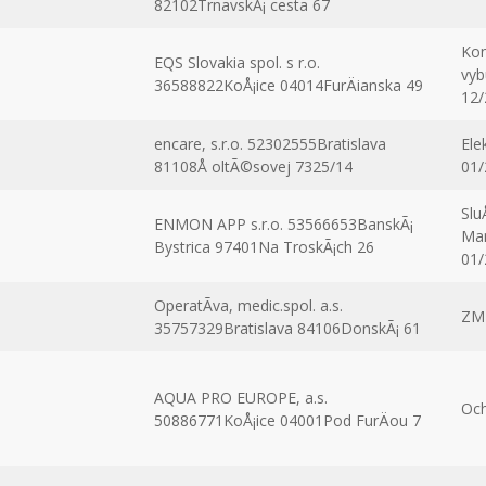
82102TrnavskÃ¡ cesta 67
Kon
EQS Slovakia spol. s r.o.
vyb
36588822KoÅ¡ice 04014FurÄianska 49
12/
encare, s.r.o. 52302555Bratislava
Ele
81108Å oltÃ©sovej 7325/14
01/
Slu
ENMON APP s.r.o. 53566653BanskÃ¡
Man
Bystrica 97401Na TroskÃ¡ch 26
01/
OperatÃ­va, medic.spol. a.s.
ZM
35757329Bratislava 84106DonskÃ¡ 61
AQUA PRO EUROPE, a.s.
Och
50886771KoÅ¡ice 04001Pod FurÄou 7