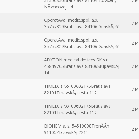
31350836Bratislava 81104BoÅ¾eny
ZM
NÄ›mcovej 14
OperatÃ­va, medic.spol. a.s.
ZM
35757329Bratislava 84106DonskÃ¡ 61
OperatÃ­va, medic.spol. a.s.
ZM
35757329Bratislava 84106DonskÃ¡ 61
ADYTON medical devices SK s.r.
45849765Bratislava 83106StupavskÃ¡
ZM
14
TIMED, s.r.o. 00602175Bratislava
ZM
82101TrnavskÃ¡ cesta 112
TIMED, s.r.o. 00602175Bratislava
ZM
82101TrnavskÃ¡ cesta 112
BIOHEM a. s. 54519098TrenÄÃ­n
ZM
91105ZlatovskÃ¡ 2211