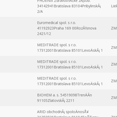
PHOENIX ZdravotnÃ­cke zÃ¡sob.
34142941Bratislava 83104PribylinskÃ¡
Lie
2/A
Euromedical spol. s r.o.
41192923Praha 169 00RozÃ½nova
ZM
2421/12
MEDITRADE spol. s r.o.
ZM
17312001Bratislava 85101LevoÄskÃ¡ 1
MEDITRADE spol. s r.o.
ZM
17312001Bratislava 85101LevoÄskÃ¡ 1
MEDITRADE spol. s r.o.
ZM
17312001Bratislava 85101LevoÄskÃ¡ 1
BIOHEM a. s. 54519098TrenÄÃ­n
ZM
91105ZlatovskÃ¡ 2211
ARID obchodnÃ¡ spoloÄnosÅ¥