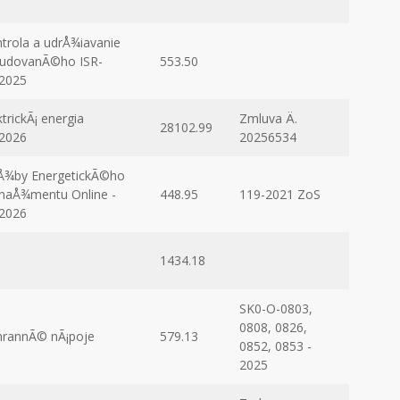
trola a udrÅ¾iavanie
udovanÃ©ho ISR-
553.50
2025
ktrickÃ¡ energia
Zmluva Ä.
28102.99
2026
20256534
Å¾by EnergetickÃ©ho
aÅ¾mentu Online -
448.95
119-2021 ZoS
2026
1434.18
SK0-O-0803,
0808, 0826,
rannÃ© nÃ¡poje
579.13
0852, 0853 -
2025