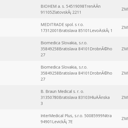
BIOHEM a. s. 54519098TrenÄÃ­n
ZM
91105ZlatovskÃ¡ 2211
MEDITRADE spol. s r.o.
ZM
17312001Bratislava 85101LevoÄskÃ¡ 1
Biomedica Slovakia, s.r.o.
35849258Bratislava 84101DrobnÃ©ho
ZM
27
Biomedica Slovakia, s.r.o.
35849258Bratislava 84101DrobnÃ©ho
ZM
27
B. Braun Medical s. r. o.
31350780Bratislava 83103HluÄÃ­nska
ZM
3
InterMedical Plus, s.r.o. 50085999Nitra
ZM
94901LevickÃ¡ 7E