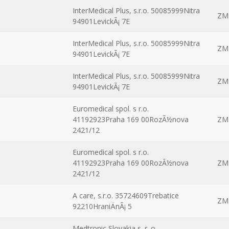
InterMedical Plus, s.r.o. 50085999Nitra
ZM
94901LevickÃ¡ 7E
InterMedical Plus, s.r.o. 50085999Nitra
ZM
94901LevickÃ¡ 7E
InterMedical Plus, s.r.o. 50085999Nitra
ZM
94901LevickÃ¡ 7E
Euromedical spol. s r.o.
41192923Praha 169 00RozÃ½nova
ZM
2421/12
Euromedical spol. s r.o.
41192923Praha 169 00RozÃ½nova
ZM
2421/12
A care, s.r.o. 35724609Trebatice
ZM
92210HraniÄnÃ¡ 5
Medtronic Slovakia s. r. o.