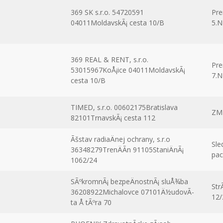
369 SK s.r.o. 54720591
Pre
04011MoldavskÃ¡ cesta 10/B
5.
369 REAL & RENT, s.r.o.
Pre
53015967KoÅ¡ice 04011MoldavskÃ¡
7.
cesta 10/B
TIMED, s.r.o. 00602175Bratislava
ZM
82101TrnavskÃ¡ cesta 112
Ãšstav radiaÄnej ochrany, s.r.o
Sle
36348279TrenÄÃ­n 91105StaniÄnÃ¡
pac
1062/24
SÃºkromnÃ¡ bezpeÄnostnÃ¡ sluÅ¾ba
Str
36208922Michalovce 07101Ä½udovÃ­
12/
ta Å tÃºra 70