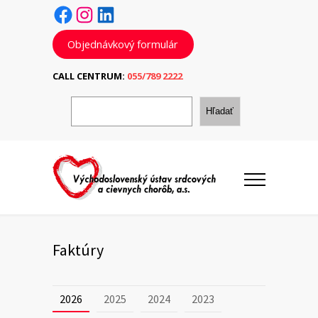
Facebook
Instagram
LinkedIn
Objednávkový formulár
CALL CENTRUM:
055/789 2222
H
ľ
Hľadať
a
d
a
ť
Faktúry
2026
2025
2024
2023