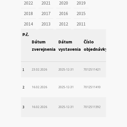
2022
2021
2020
2019
2018
2017
2016
2015
2014
2013
2012
2011
P.č.
Dátum
Dátum
Číslo
Obstará
zverejnenia
vystavenia
objednávky
1
23.02.2026
2025-12-31
7012511421
2
16.02.2026
2025-12-31
7012511410
3
16.02.2026
2025-12-31
7012511392