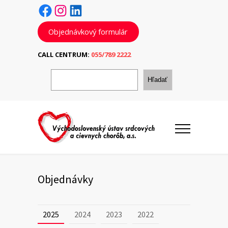
Facebook
Instagram
LinkedIn
Objednávkový formulár
CALL CENTRUM:
055/789 2222
H
ľ
Hľadať
a
d
a
ť
Objednávky
2025
2024
2023
2022