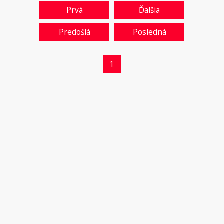
Prvá
Ďalšia
Predošlá
Posledná
1