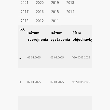
2021
2020
2019
2018
2017
2016
2015
2014
2013
2012
2011
P.č.
Dátum
Dátum
Číslo
Obstará
zverejnenia
vystavenia
objednávky
VÚSCH, a.s.
1
03.01.2025
03.01.2025
VS0-0005-2025
Zodp.zam. 
VladimÃ­r
VÚSCH, a.s.
2
07.01.2025
07.01.2025
VS2-0001-2025
Zodp.zam. 
Stanislav
VÚSCH, a.s.