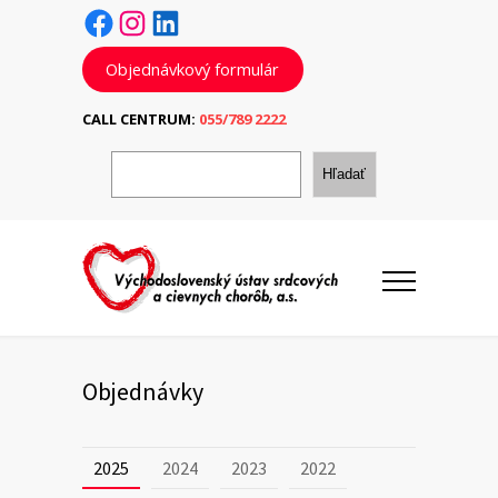
Facebook
Instagram
LinkedIn
Objednávkový formulár
CALL CENTRUM:
055/789 2222
H
ľ
Hľadať
a
d
a
ť
Objednávky
2025
2024
2023
2022