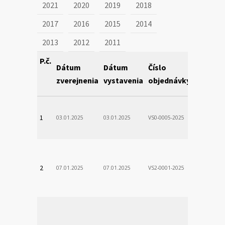
2021
2020
2019
2018
2017
2016
2015
2014
2013
2012
2011
P.č.
Dátum
Dátum
Číslo
Obstará
zverejnenia
vystavenia
objednávky
VÚSCH, a.s.
1
03.01.2025
03.01.2025
VS0-0005-2025
Zodp.zam. 
VladimÃ­r
VÚSCH, a.s.
2
07.01.2025
07.01.2025
VS2-0001-2025
Zodp.zam. 
Stanislav
VÚSCH, a.s.