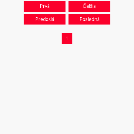
Prvá
Ďalšia
Predošlá
Posledná
1