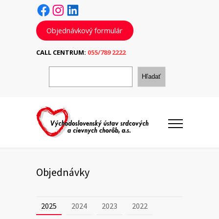
Facebook
Instagram
LinkedIn
Objednávkový formulár
CALL CENTRUM:
055/789 2222
H
ľ
Hľadať
a
d
a
ť
Objednávky
2025
2024
2023
2022