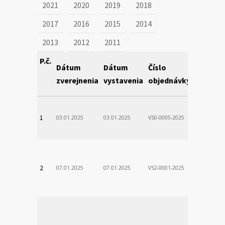
2021
2020
2019
2018
2017
2016
2015
2014
2013
2012
2011
P.č.
Dátum
Dátum
Číslo
Obstará
zverejnenia
vystavenia
objednávky
VÚSCH, a.s.
1
03.01.2025
03.01.2025
VS0-0005-2025
Zodp.zam. 
VladimÃ­r
VÚSCH, a.s.
2
07.01.2025
07.01.2025
VS2-0001-2025
Zodp.zam. 
Stanislav
VÚSCH, a.s.