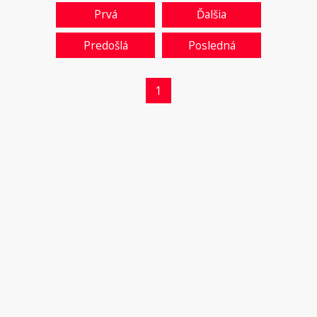
Prvá
Ďalšia
Predošlá
Posledná
1