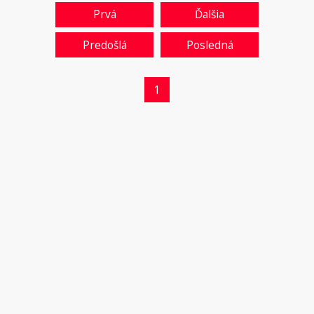
Prvá
Ďalšia
Predošlá
Posledná
1