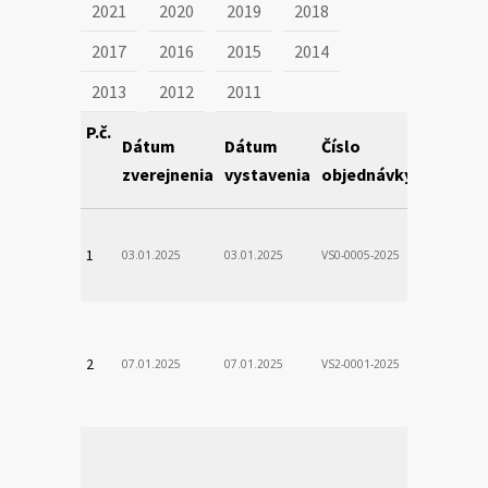
2021
2020
2019
2018
2017
2016
2015
2014
2013
2012
2011
P.č.
Dátum
Dátum
Číslo
Obstará
zverejnenia
vystavenia
objednávky
VÚSCH, a.s.
1
03.01.2025
03.01.2025
VS0-0005-2025
Zodp.zam. 
VladimÃ­r
VÚSCH, a.s.
2
07.01.2025
07.01.2025
VS2-0001-2025
Zodp.zam. 
Stanislav
VÚSCH, a.s.