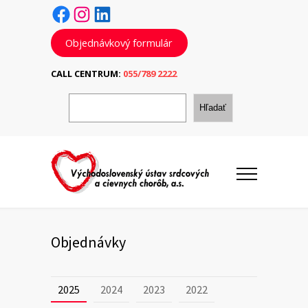
Facebook
Instagram
LinkedIn
Objednávkový formulár
CALL CENTRUM:
055/789 2222
H
ľ
Hľadať
a
d
a
ť
Objednávky
2025
2024
2023
2022