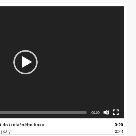
00:00
i do izolačného boxu
0:20
j sály
0:23