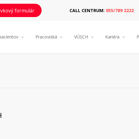
vkový formulár
CALL CENTRUM:
055/789 2222
pacientov
Pracoviská
VÚSCH
Kariéra
P
H