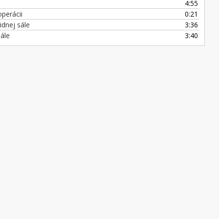
4:55
perácii
0:21
idnej sále
3:36
sále
3:40