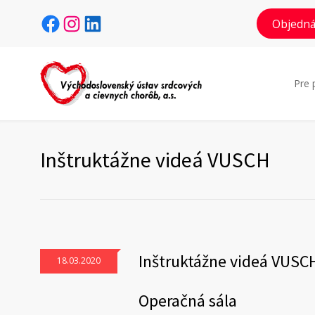
Facebook
Instagram
LinkedIn
Objedná
Pre 
Inštruktážne videá VUSCH
Inštruktážne videá VUSC
18.03.2020
Operačná sála