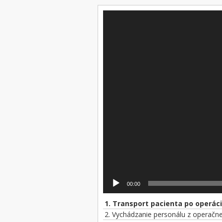
Video
prehrávač
00:00
1.
Transport pacienta po operáci
2.
Vychádzanie personálu z operačne