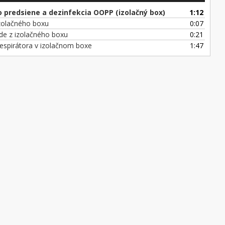
o predsiene a dezinfekcia OOPP (izolačný box)
1:12
zolačného boxu
0:07
ode z izolačného boxu
0:21
respirátora v izolačnom boxe
1:47