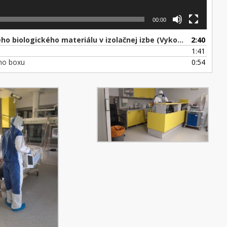
00:00
iologického materiálu v izolačnej izbe (Vykonáva sestra)
2:40
1:41
ého boxu
0:54