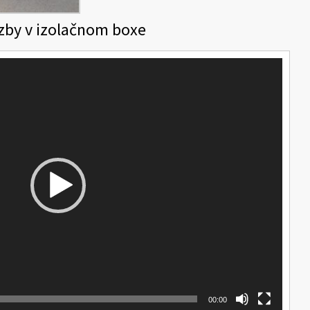
izby v izolačnom boxe
00:00