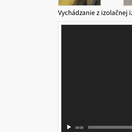
Vychádzanie z izolačnej 
Video
prehrávač
00:00