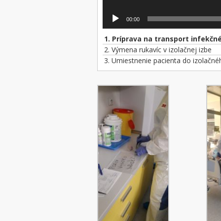
00:00
1.
Príprava na transport infekčného b
2.
Výmena rukavíc v izolačnej izbe
3.
Umiestnenie pacienta do izolačn