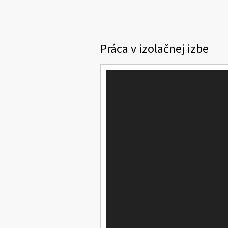
Práca v izolačnej izbe
Video
prehrávač