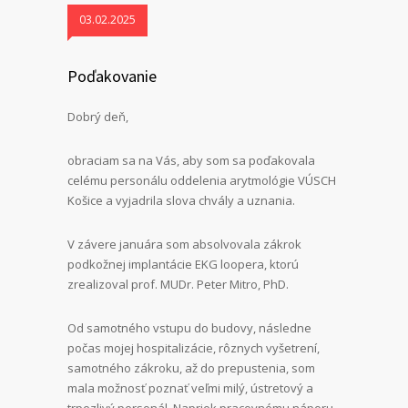
03.02.2025
Poďakovanie
Dobrý deň,
obraciam sa na Vás, aby som sa poďakovala
celému personálu oddelenia arytmológie VÚSCH
Košice a vyjadrila slova chvály a uznania.
V závere januára som absolvovala zákrok
podkožnej implantácie EKG loopera, ktorú
zrealizoval prof. MUDr. Peter Mitro, PhD.
Od samotného vstupu do budovy, následne
počas mojej hospitalizácie, rôznych vyšetrení,
samotného zákroku, až do prepustenia, som
mala možnosť poznať veľmi milý, ústretový a
trpezlivý personál. Napriek pracovnému náporu