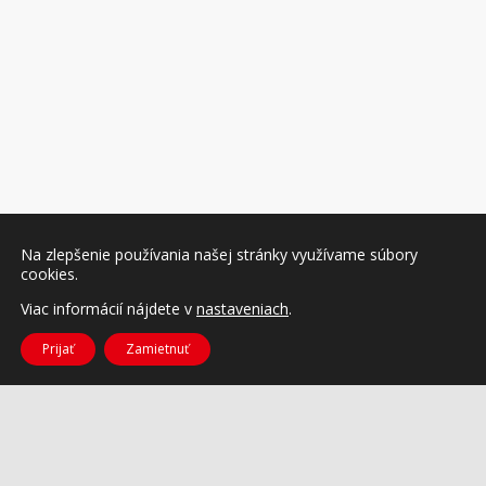
Na zlepšenie používania našej stránky využívame súbory
cookies.
Viac informácií nájdete v
nastaveniach
.
Prijať
Zamietnuť