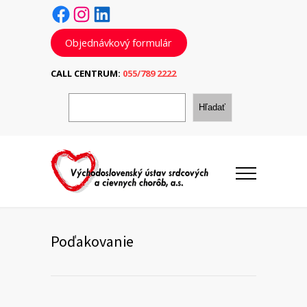
Facebook
Instagram
LinkedIn
Objednávkový formulár
CALL CENTRUM:
055/789 2222
H
ľ
Hľadať
a
d
a
ť
Poďakovanie