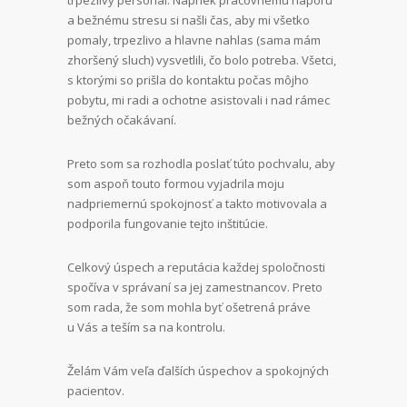
a bežnému stresu si našli čas, aby mi všetko
pomaly, trpezlivo a hlavne nahlas (sama mám
zhoršený sluch) vysvetlili, čo bolo potreba. Všetci,
s ktorými so prišla do kontaktu počas môjho
pobytu, mi radi a ochotne asistovali i nad rámec
bežných očakávaní.
Preto som sa rozhodla poslať túto pochvalu, aby
som aspoň touto formou vyjadrila moju
nadpriemernú spokojnosť a takto motivovala a
podporila fungovanie tejto inštitúcie.
Celkový úspech a reputácia každej spoločnosti
spočíva v správaní sa jej zamestnancov. Preto
som rada, že som mohla byť ošetrená práve
u Vás a teším sa na kontrolu.
Želám Vám veľa ďalších úspechov a spokojných
pacientov.