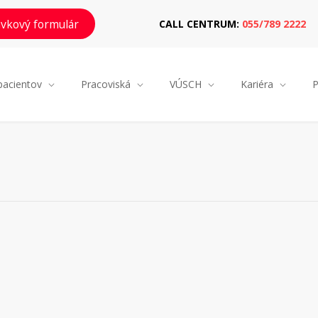
vkový formulár
CALL CENTRUM:
055/789 2222
pacientov
Pracoviská
VÚSCH
Kariéra
P