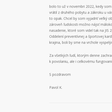
bolo to už v novembri 2022, kedy som
vrátil z druhého pobytu a zákroku u vá
to opak. Chcel by som vyjadriť veľký o
zároveň ľudskosti možno nájsť málokde.
nasadenie, ktoré som videl tak na JIS 
Oddelení preventívnej a športovej kard
krajina, boli by sme na vrchole vyspelýc
Za všetkých ľudí, ktorým denne zachra
k povolaniu, ale i celkovému fungovani
S pozdravom
Pavol K.