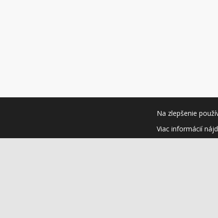
Na zlepšenie použí
Viac informácií náj