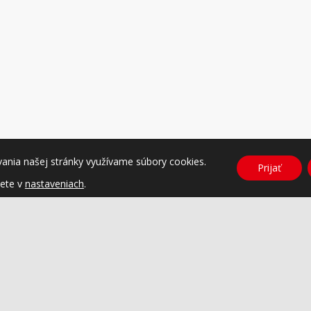
vania našej stránky využívame súbory cookies.
Prijať
dete v
nastaveniach
.