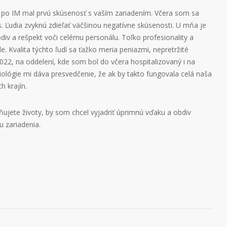
 po IM mal prvú skúsenosť s vaším zariadením. Včera som sa
s. Ľudia zvyknú zdieľať väčšinou negatívne skúsenosti. U mňa je
bdiv a rešpekt voči celému personálu. Toľko profesionality a
 Kvalita týchto ľudí sa ťažko meria peniazmi, nepretržité
2022, na oddelení, kde som bol do včera hospitalizovaný i na
iológie mi dáva presvedčenie, že ak by takto fungovala celá naša
h krajín.
ňujete životy, by som chcel vyjadriť úprimnú vďaku a obdiv
u zariadenia.