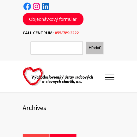
Facebook
Instagram
LinkedIn
Objednávkový formulár
CALL CENTRUM:
055/789 2222
H
ľ
Hľadať
a
d
a
ť
Archives