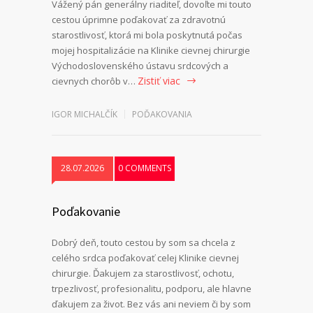
Vážený pán generálny riaditeľ, dovoľte mi touto
cestou úprimne poďakovať za zdravotnú
starostlivosť, ktorá mi bola poskytnutá počas
mojej hospitalizácie na Klinike cievnej chirurgie
Východoslovenského ústavu srdcových a
Zistiť viac
cievnych chorôb v…
IGOR MICHALČÍK
POĎAKOVANIA
28.07.2026
0 COMMENTS
Poďakovanie
Dobrý deň, touto cestou by som sa chcela z
celého srdca poďakovať celej Klinike cievnej
chirurgie. Ďakujem za starostlivosť, ochotu,
trpezlivosť, profesionalitu, podporu, ale hlavne
ďakujem za život. Bez vás ani neviem či by som