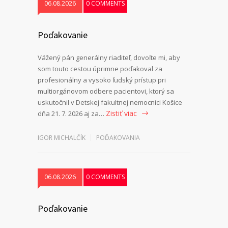
06.08.2026
0 COMMENTS
Poďakovanie
Vážený pán generálny riaditeľ, dovoľte mi, aby
som touto cestou úprimne poďakoval za
profesionálny a vysoko ľudský prístup pri
multiorgánovom odbere pacientovi, ktorý sa
uskutočnil v Detskej fakultnej nemocnici Košice
Zistiť viac
dňa 21. 7. 2026 aj za…
IGOR MICHALČÍK
POĎAKOVANIA
06.08.2026
0 COMMENTS
Poďakovanie