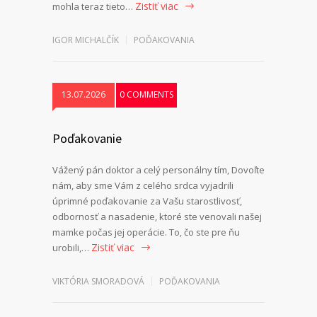
Zistiť viac
mohla teraz tieto…
IGOR MICHALČÍK
POĎAKOVANIA
13.07.2026
0 COMMENTS
Poďakovanie
Vážený pán doktor a celý personálny tím, Dovoľte
nám, aby sme Vám z celého srdca vyjadrili
úprimné poďakovanie za Vašu starostlivosť,
odbornosť a nasadenie, ktoré ste venovali našej
mamke počas jej operácie. To, čo ste pre ňu
Zistiť viac
urobili,…
VIKTÓRIA SMORADOVÁ
POĎAKOVANIA