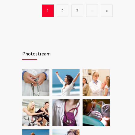
1
2
3
›
»
Photostream