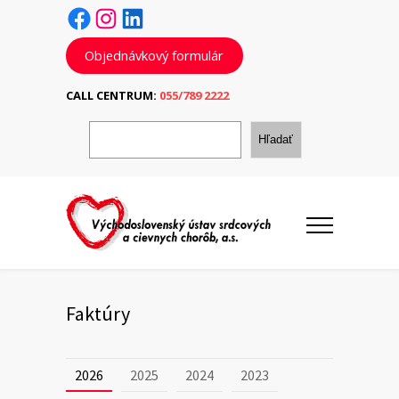
Facebook
Instagram
LinkedIn
Objednávkový formulár
CALL CENTRUM:
055/789 2222
H
ľ
Hľadať
a
d
a
ť
Faktúry
2026
2025
2024
2023