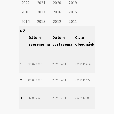
2022
2021
2020
2019
2018
2017
2016
2015
2014
2013
2012
2011
P.č.
Dátum
Dátum
Číslo
Obstará
zverejnenia
vystavenia
objednávky
1
23.02.2026
2025-12-31
7012511414
2
09.03.2026
2025-12-31
7012511122
3
12.01.2026
2025-12-31
702251730