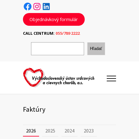
Facebook
Instagram
LinkedIn
Objednávkový formulár
CALL CENTRUM:
055/789 2222
H
ľ
Hľadať
a
d
a
ť
Faktúry
2026
2025
2024
2023