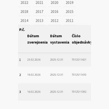
2022
2021
2020
2019
2018
2017
2016
2015
2014
2013
2012
2011
P.č.
Dátum
Dátum
Číslo
Obstará
zverejnenia
vystavenia
objednávky
1
23.02.2026
2025-12-31
7012511421
2
16.02.2026
2025-12-31
7012511410
3
16.02.2026
2025-12-31
7012511392