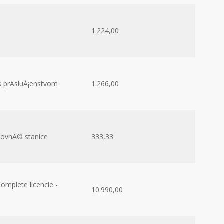
1.224,00
s prÃ­sluÅ¡enstvom
1.266,00
covnÃ© stanice
333,33
mplete licencie -
10.990,00