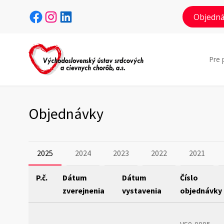
Facebook
Instagram
LinkedIn
Objedná
Pre 
Objednávky
2025
2024
2023
2022
2021
P.č.
Dátum
Dátum
Číslo
zverejnenia
vystavenia
objednávky