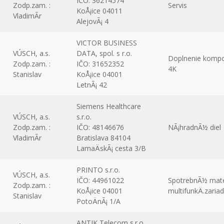
IČO: 36214574
Zodp.zam. :
Servis
KoÅ¡ice 04011
VladimÃ­r
AlejovÃ¡ 4
VICTOR BUSINESS
VÚSCH, a.s.
DATA, spol. s r.o.
Doplnenie kompo
Zodp.zam. :
IČO: 31652352
4K
Stanislav
KoÅ¡ice 04001
LetnÃ¡ 42
Siemens Healthcare
VÚSCH, a.s.
s.r.o.
Zodp.zam. :
IČO: 48146676
NÃ¡hradnÃ½ diel
VladimÃ­r
Bratislava 84104
LamaÄskÃ¡ cesta 3/B
PRINTO s.r.o.
VÚSCH, a.s.
IČO: 44961022
SpotrebnÃ½ mater
Zodp.zam. :
KoÅ¡ice 04001
multifunkÄ.zaria
Stanislav
PotoÄnÃ¡ 1/A
ANTIK Telecom s.r.o.