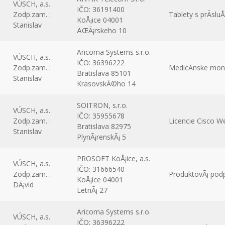
VÚSCH, a.s.
IČO: 36191400
Zodp.zam. :
Tablety s prÃ­sl
KoÅ¡ice 04001
Stanislav
ÄŒÃ¡rskeho 10
Aricoma Systems s.r.o.
VÚSCH, a.s.
IČO: 36396222
Zodp.zam. :
MedicÃ­nske moni
Bratislava 85101
Stanislav
KrasovskÃ©ho 14
SOITRON, s.r.o.
VÚSCH, a.s.
IČO: 35955678
Zodp.zam. :
Licencie Cisco W
Bratislava 82975
Stanislav
PlynÃ¡renskÃ¡ 5
PROSOFT KoÅ¡ice, a.s.
VÚSCH, a.s.
IČO: 31666540
Zodp.zam. :
ProduktovÃ¡ pod
KoÅ¡ice 04001
DÃ¡vid
LetnÃ¡ 27
Aricoma Systems s.r.o.
VÚSCH, a.s.
IČO: 36396222