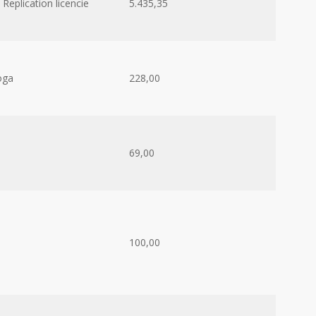
eplication licencie
5.435,35
oga
228,00
69,00
100,00