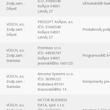
IČO: 31666540
Zodp.zam. :
VÃ½slednÃ© tlaÄ
KoÅ¡ice 04001
DÃ¡vid
LetnÃ¡ 27
PROSOFT KoÅ¡ice, a.s.
VÚSCH, a.s.
IČO: 31666540
Zodp.zam. :
ProduktovÃ¡ pod
KoÅ¡ice 04001
DÃ¡vid
LetnÃ¡ 27
Promiseo s.r.o.
VÚSCH, a.s.
IČO: 44930747
Zodp.zam. :
ProgramovÃ© Ãºp
KoÅ¡ice 04001
Stanislav
JesenskÃ©ho 1601/25
Aricoma Systems s.r.o.
VÚSCH, a.s.
IČO: 36396222
Zodp.zam. :
Komponenty pre e
Bratislava 85101
Stanislav
KrasovskÃ©ho 14
VICTOR BUSINESS
VÚSCH, a.s.
DATA, spol. s r.o.