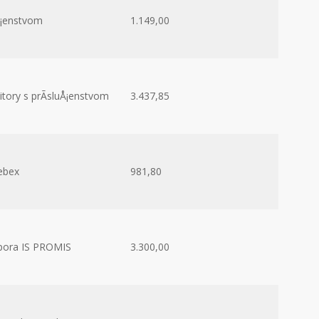
uÅ¡enstvom
1.149,00
tory s prÃ­sluÅ¡enstvom
3.437,85
ebex
981,80
pora IS PROMIS
3.300,00