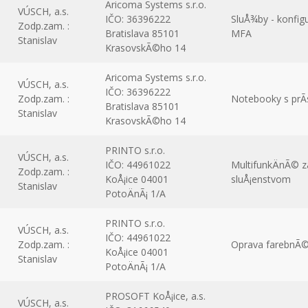
Aricoma Systems s.r.o.
VÚSCH, a.s.
IČO: 36396222
SluÅ¾by - konfig
Zodp.zam. :
Bratislava 85101
MFA
Stanislav
KrasovskÃ©ho 14
Aricoma Systems s.r.o.
VÚSCH, a.s.
IČO: 36396222
Zodp.zam. :
Notebooky s prÃ
Bratislava 85101
Stanislav
KrasovskÃ©ho 14
PRINTO s.r.o.
VÚSCH, a.s.
IČO: 44961022
MultifunkÄnÃ© z
Zodp.zam. :
KoÅ¡ice 04001
sluÅ¡enstvom
Stanislav
PotoÄnÃ¡ 1/A
PRINTO s.r.o.
VÚSCH, a.s.
IČO: 44961022
Zodp.zam. :
Oprava farebnÃ
KoÅ¡ice 04001
Stanislav
PotoÄnÃ¡ 1/A
PROSOFT KoÅ¡ice, a.s.
VÚSCH, a.s.