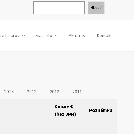
H
ľ
Hľadať
a
d
a
ť
re lekárov
Viac info
Aktuality
Kontakt
2014
2013
2012
2011
Cena v €
Poznámka
(bez DPH)