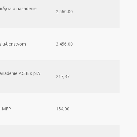
urÃ¡cia a nasadenie
2.560,00
­sluÅ¡enstvom
3.456,00
ariadenie ÄŒB s prÃ­
217,37
© MFP
154,00