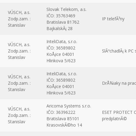
Slovak Telekom, a.s.
VÚSCH, a.s.
IČO: 35763469
Zodp.zam. :
IP telefÃ³ny
Bratislava 81762
Stanislav
BajkalskÃ¡ 28
InteliData, s.r.o.
VÚSCH, a.s.
IČO: 36589802
Zodp.zam. :
SlÃºchadlÃ¡ k PC 
KoÅ¡ice 04001
Stanislav
Hlinkova 5/623
InteliData, s.r.o.
VÚSCH, a.s.
IČO: 36589802
Zodp.zam. :
DrÅ¾iaky na pra
KoÅ¡ice 04001
Stanislav
Hlinkova 5/623
Aricoma Systems s.r.o.
VÚSCH, a.s.
IČO: 36396222
ESET PROTECT Co
Zodp.zam. :
Bratislava 85101
predplatnÃ©
Stanislav
KrasovskÃ©ho 14