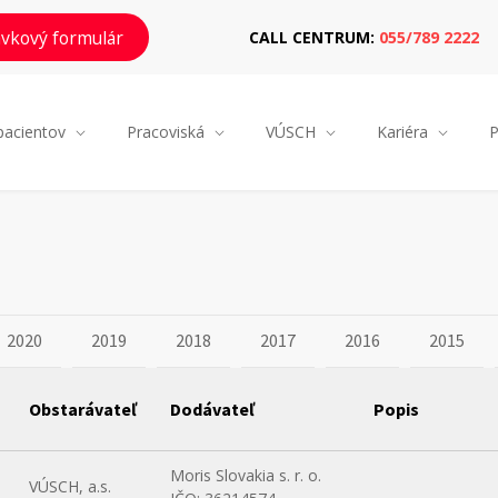
vkový formulár
CALL CENTRUM:
055/789 2222
pacientov
Pracoviská
VÚSCH
Kariéra
P
2020
2019
2018
2017
2016
2015
Obstarávateľ
Dodávateľ
Popis
Moris Slovakia s. r. o.
VÚSCH, a.s.