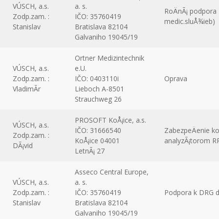
VÚSCH, a.s.
a. s.
RoÄnÃ¡ podpora
Zodp.zam. :
IČO: 35760419
medic.sluÅ¾ieb)
Stanislav
Bratislava 82104
Galvaniho 19045/19
Ortner Medizintechnik
VÚSCH, a.s.
e.U.
Zodp.zam. :
IČO: 0403110i
Oprava
VladimÃ­r
Lieboch A-8501
Strauchweg 26
PROSOFT KoÅ¡ice, a.s.
VÚSCH, a.s.
IČO: 31666540
ZabezpeÄenie ko
Zodp.zam. :
KoÅ¡ice 04001
analyzÃ¡torom R
DÃ¡vid
LetnÃ¡ 27
Asseco Central Europe,
VÚSCH, a.s.
a. s.
Zodp.zam. :
IČO: 35760419
Podpora k DRG d
Stanislav
Bratislava 82104
Galvaniho 19045/19