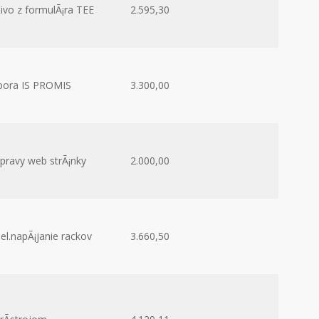
ivo z formulÃ¡ra TEE
2.595,30
pora IS PROMIS
3.300,00
ravy web strÃ¡nky
2.000,00
l.napÃ¡janie rackov
3.660,50