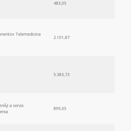
483,05
nentov Telemedicina
2.101,87
5.383,73
iÃ¡l a servis
899,05
denia