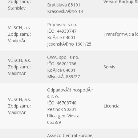
Zodp.zam. :
Veeam Backup & R
Bratislava 85101
Stanislav
KrasovskÃ©ho 14
Promiseo s.r.o.
VÚSCH, a.s.
IČO: 44930747
Zodp.zam. :
TransformÃ¡cia l
KoÅ¡ice 04001
VladimÃ­r
JesenskÃ©ho 1601/25
CWA, spol. s r.o.
VÚSCH, a.s.
IČO: 36201766
Zodp.zam. :
Servis
KoÅ¡ice 04001
VladimÃ­r
MlynskÃ¡ 839/27
OdpadovÃ½ hospodÃ¡r
s. r. o.
VÚSCH, a.s.
IČO: 46708740
Zodp.zam. :
Licencia
Pezinok 90201
VladimÃ­r
Ulica gen. Viesta
6538/9
Asseco Central Europe,