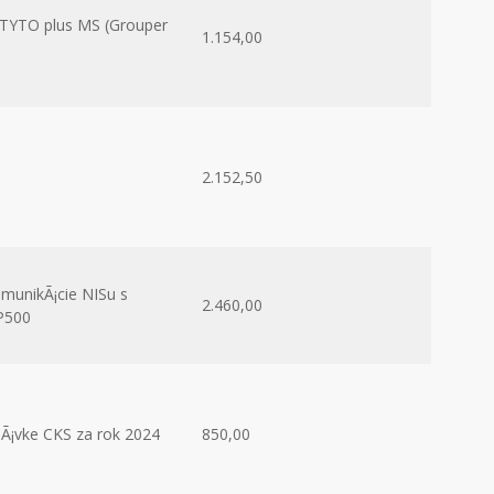
 TYTO plus MS (Grouper
1.154,00
2.152,50
munikÃ¡cie NISu s
2.460,00
P500
Ã¡vke CKS za rok 2024
850,00