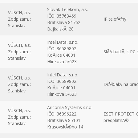
Slovak Telekom, a.s.
VÚSCH, a.s.
IČO: 35763469
Zodp.zam. :
IP telefÃ³ny
Bratislava 81762
Stanislav
BajkalskÃ¡ 28
InteliData, s.r.o.
VÚSCH, a.s.
IČO: 36589802
Zodp.zam. :
SlÃºchadlÃ¡ k PC 
KoÅ¡ice 04001
Stanislav
Hlinkova 5/623
InteliData, s.r.o.
VÚSCH, a.s.
IČO: 36589802
Zodp.zam. :
DrÅ¾iaky na pra
KoÅ¡ice 04001
Stanislav
Hlinkova 5/623
Aricoma Systems s.r.o.
VÚSCH, a.s.
IČO: 36396222
ESET PROTECT Co
Zodp.zam. :
Bratislava 85101
predplatnÃ©
Stanislav
KrasovskÃ©ho 14