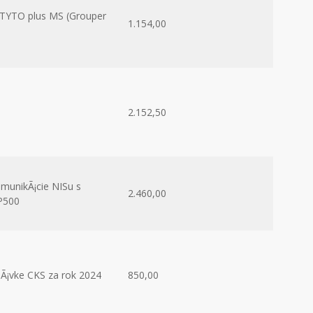
 TYTO plus MS (Grouper
1.154,00
2.152,50
munikÃ¡cie NISu s
2.460,00
P500
Ã¡vke CKS za rok 2024
850,00