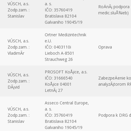
VÚSCH, a.s.
a. s.
RoÄnÃ¡ podpora
Zodp.zam. :
IČO: 35760419
medic.sluÅ¾ieb)
Stanislav
Bratislava 82104
Galvaniho 19045/19
Ortner Medizintechnik
VÚSCH, a.s.
e.U.
Zodp.zam. :
IČO: 0403110i
Oprava
VladimÃ­r
Lieboch A-8501
Strauchweg 26
PROSOFT KoÅ¡ice, a.s.
VÚSCH, a.s.
IČO: 31666540
ZabezpeÄenie ko
Zodp.zam. :
KoÅ¡ice 04001
analyzÃ¡torom R
DÃ¡vid
LetnÃ¡ 27
Asseco Central Europe,
VÚSCH, a.s.
a. s.
Zodp.zam. :
IČO: 35760419
Podpora k DRG d
Stanislav
Bratislava 82104
Galvaniho 19045/19