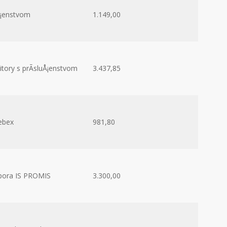
uÅ¡enstvom
1.149,00
tory s prÃ­sluÅ¡enstvom
3.437,85
ebex
981,80
pora IS PROMIS
3.300,00