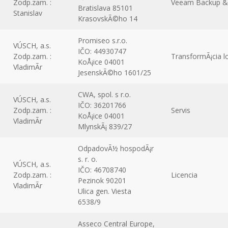
Zodp.zam. :
Veeam Backup & R
Bratislava 85101
Stanislav
KrasovskÃ©ho 14
Promiseo s.r.o.
VÚSCH, a.s.
IČO: 44930747
Zodp.zam. :
TransformÃ¡cia l
KoÅ¡ice 04001
VladimÃ­r
JesenskÃ©ho 1601/25
CWA, spol. s r.o.
VÚSCH, a.s.
IČO: 36201766
Zodp.zam. :
Servis
KoÅ¡ice 04001
VladimÃ­r
MlynskÃ¡ 839/27
OdpadovÃ½ hospodÃ¡r
s. r. o.
VÚSCH, a.s.
IČO: 46708740
Zodp.zam. :
Licencia
Pezinok 90201
VladimÃ­r
Ulica gen. Viesta
6538/9
Asseco Central Europe,