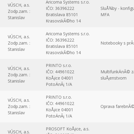
Aricoma Systems s.r.o.
VÚSCH, a.s.
IČO: 36396222
SluÅ¾by - konfig
Zodp.zam. :
Bratislava 85101
MFA
Stanislav
KrasovskÃ©ho 14
Aricoma Systems s.r.o.
VÚSCH, a.s.
IČO: 36396222
Zodp.zam. :
Notebooky s prÃ
Bratislava 85101
Stanislav
KrasovskÃ©ho 14
PRINTO s.r.o.
VÚSCH, a.s.
IČO: 44961022
MultifunkÄnÃ© z
Zodp.zam. :
KoÅ¡ice 04001
sluÅ¡enstvom
Stanislav
PotoÄnÃ¡ 1/A
PRINTO s.r.o.
VÚSCH, a.s.
IČO: 44961022
Zodp.zam. :
Oprava farebnÃ
KoÅ¡ice 04001
Stanislav
PotoÄnÃ¡ 1/A
PROSOFT KoÅ¡ice, a.s.
VÚSCH, a.s.