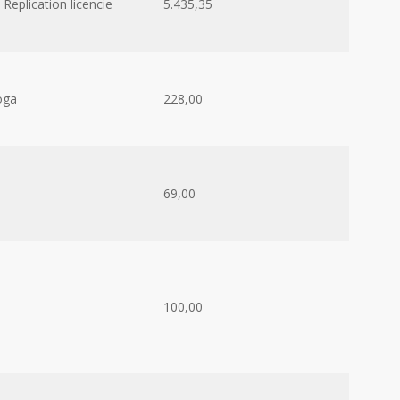
eplication licencie
5.435,35
oga
228,00
69,00
100,00