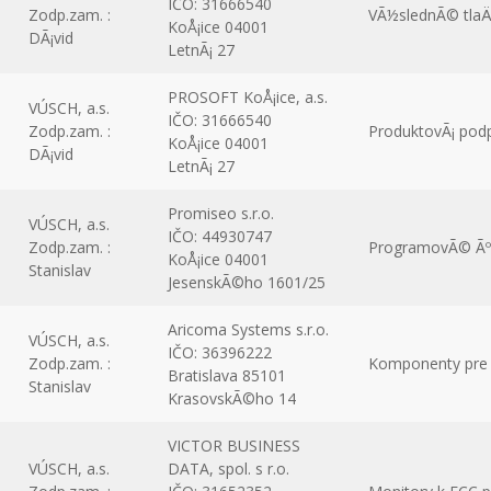
IČO: 31666540
Zodp.zam. :
VÃ½slednÃ© tlaÄ
KoÅ¡ice 04001
DÃ¡vid
LetnÃ¡ 27
PROSOFT KoÅ¡ice, a.s.
VÚSCH, a.s.
IČO: 31666540
Zodp.zam. :
ProduktovÃ¡ pod
KoÅ¡ice 04001
DÃ¡vid
LetnÃ¡ 27
Promiseo s.r.o.
VÚSCH, a.s.
IČO: 44930747
Zodp.zam. :
ProgramovÃ© Ãºp
KoÅ¡ice 04001
Stanislav
JesenskÃ©ho 1601/25
Aricoma Systems s.r.o.
VÚSCH, a.s.
IČO: 36396222
Zodp.zam. :
Komponenty pre e
Bratislava 85101
Stanislav
KrasovskÃ©ho 14
VICTOR BUSINESS
VÚSCH, a.s.
DATA, spol. s r.o.