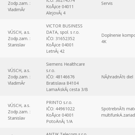
IČO: 36214574
Zodp.zam. :
Servis
KoÅ¡ice 04011
VladimÃ­r
AlejovÃ¡ 4
VICTOR BUSINESS
VÚSCH, a.s.
DATA, spol. s r.o.
Doplnenie kompo
Zodp.zam. :
IČO: 31652352
4K
Stanislav
KoÅ¡ice 04001
LetnÃ¡ 42
Siemens Healthcare
VÚSCH, a.s.
s.r.o.
Zodp.zam. :
IČO: 48146676
NÃ¡hradnÃ½ diel
VladimÃ­r
Bratislava 84104
LamaÄskÃ¡ cesta 3/B
PRINTO s.r.o.
VÚSCH, a.s.
IČO: 44961022
SpotrebnÃ½ mater
Zodp.zam. :
KoÅ¡ice 04001
multifunkÄ.zaria
Stanislav
PotoÄnÃ¡ 1/A
ANTIK Telecom s.r.o.