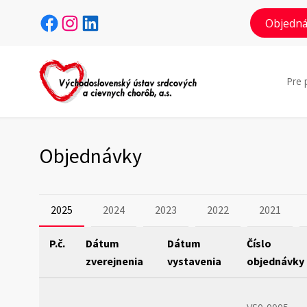
Facebook
Instagram
LinkedIn
Objedná
Pre 
Objednávky
2025
2024
2023
2022
2021
P.č.
Dátum
Dátum
Číslo
zverejnenia
vystavenia
objednávky