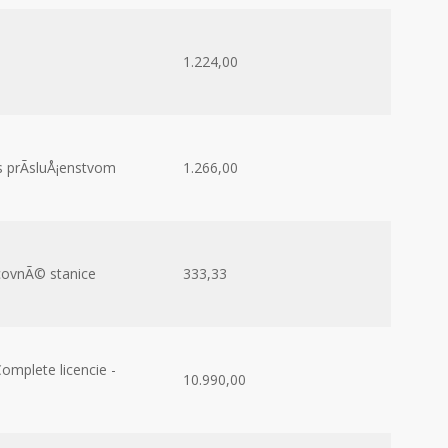
1.224,00
s prÃ­sluÅ¡enstvom
1.266,00
covnÃ© stanice
333,33
mplete licencie -
10.990,00