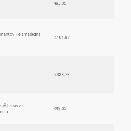
483,05
nentov Telemedicina
2.101,87
5.383,73
iÃ¡l a servis
899,05
denia