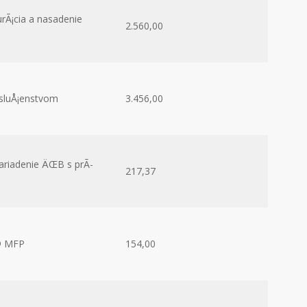
urÃ¡cia a nasadenie
2.560,00
­sluÅ¡enstvom
3.456,00
ariadenie ÄŒB s prÃ­
217,37
© MFP
154,00