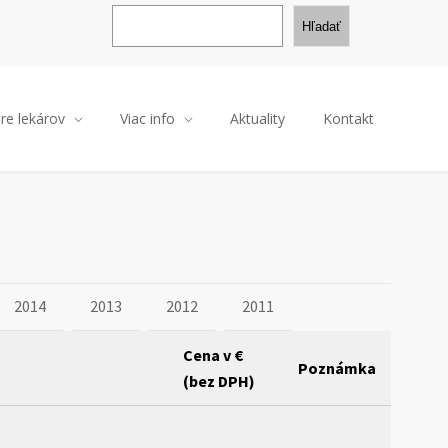
H
ľ
Hľadať
a
d
a
ť
re lekárov
Viac info
Aktuality
Kontakt
2014
2013
2012
2011
Cena v €
Poznámka
(bez DPH)