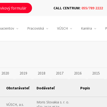
vkový formulár
CALL CENTRUM:
055/789 2222
pacientov
Pracoviská
VÚSCH
Kariéra
P
2020
2019
2018
2017
2016
2015
Obstarávateľ
Dodávateľ
Popis
Moris Slovakia s. r. o.
VÚSCH, a.s.