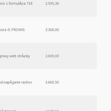
ivo z formulÃ¡ra TEE
2.595,30
pora IS PROMIS
3.300,00
ravy web strÃ¡nky
2.000,00
l.napÃ¡janie rackov
3.660,50