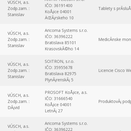
VÚSCH, a.s.
IČO: 36191400
Zodp.zam. :
Tablety s prÃ­sl
KoÅ¡ice 04001
Stanislav
ÄŒÃ¡rskeho 10
Aricoma Systems s.r.o.
VÚSCH, a.s.
IČO: 36396222
Zodp.zam. :
MedicÃ­nske moni
Bratislava 85101
Stanislav
KrasovskÃ©ho 14
SOITRON, s.r.o.
VÚSCH, a.s.
IČO: 35955678
Zodp.zam. :
Licencie Cisco W
Bratislava 82975
Stanislav
PlynÃ¡renskÃ¡ 5
PROSOFT KoÅ¡ice, a.s.
VÚSCH, a.s.
IČO: 31666540
Zodp.zam. :
ProduktovÃ¡ pod
KoÅ¡ice 04001
DÃ¡vid
LetnÃ¡ 27
Aricoma Systems s.r.o.
VÚSCH, a.s.
IČO: 36396222