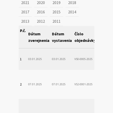
2021
2020
2019
2018
2017
2016
2015
2014
2013
2012
2011
P.č.
Dátum
Dátum
Číslo
Obstará
zverejnenia
vystavenia
objednávky
VÚSCH, a.s.
1
03.01.2025
03.01.2025
VS0-0005-2025
Zodp.zam. 
VladimÃ­r
VÚSCH, a.s.
2
07.01.2025
07.01.2025
VS2-0001-2025
Zodp.zam. 
Stanislav
VÚSCH, a.s.