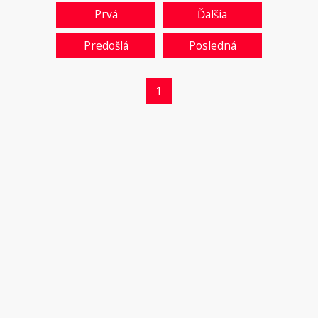
Prvá
Ďalšia
Predošlá
Posledná
1