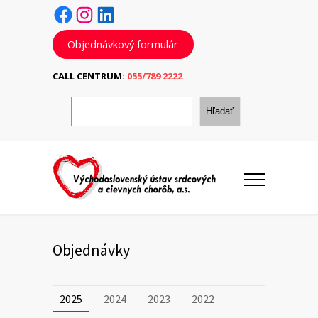
Facebook
Instagram
LinkedIn
Objednávkový formulár
CALL CENTRUM:
055/789 2222
H
ľ
Hľadať
a
d
a
ť
Objednávky
2025
2024
2023
2022